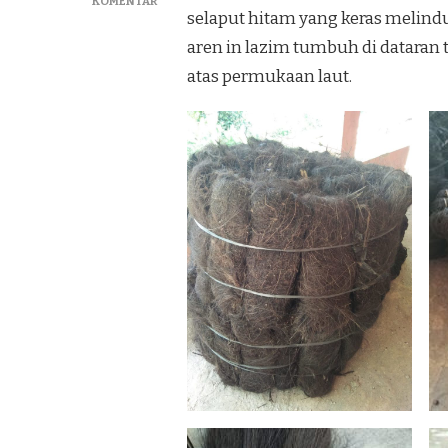
PADA
KOMENTAR
selaput hitam yang keras melind
JUAL
IJUK
aren in lazim tumbuh di dataran t
RESAPAN
atas permukaan laut.
DAN
ATAP
IJUK
MURAH
DI
BANGKALAN