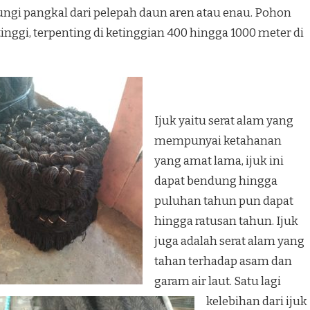
ungi pangkal dari pelepah daun aren atau enau. Pohon
inggi, terpenting di ketinggian 400 hingga 1000 meter di
Ijuk yaitu serat alam yang
mempunyai ketahanan
yang amat lama, ijuk ini
dapat bendung hingga
puluhan tahun pun dapat
hingga ratusan tahun. Ijuk
juga adalah serat alam yang
tahan terhadap asam dan
garam air laut. Satu lagi
kelebihan dari ijuk