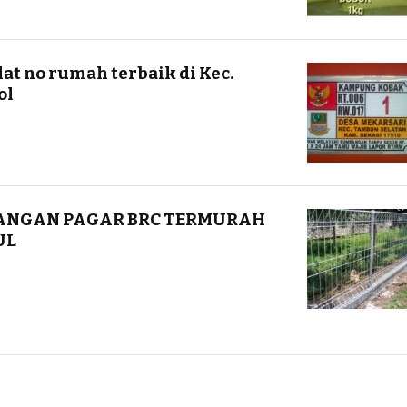
at no rumah terbaik di Kec.
ol
ANGAN PAGAR BRC TERMURAH
UL