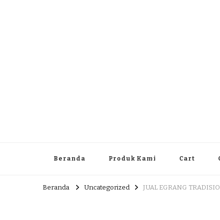
Dlingo Family
Pemasar Dan Produsen Produk Rakyat Dlingo Bantul Yog
Beranda
Produk Kami
Cart
Beranda
Uncategorized
JUAL EGRANG TRADISIO