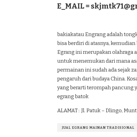
E_MAIL =
skjmtk71@g
bakiakatau Engrang adalah tongk
bisa berdiri di atasnya, kemudian
Egrang ini merupakan olahraga ata
untuk menemukan dari mana asal
permainan ini sudah ada sejak 
pengaruh dari budaya China. Kosa
yang berarti terompah pancung y
egrang batok
ALAMAT : Jl. Patuk – Dlingo, Mun
JUAL EGRANG MAINAN TRADISIONAL