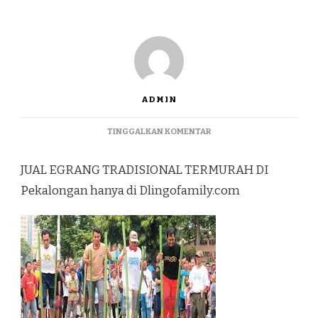
ADMIN
PADA
TINGGALKAN KOMENTAR
JUAL
EGRANG
JUAL EGRANG TRADISIONAL TERMURAH DI
TRADISIONAL
TERMURAH
Pekalongan hanya di Dlingofamily.com
DI
PEKALONGAN