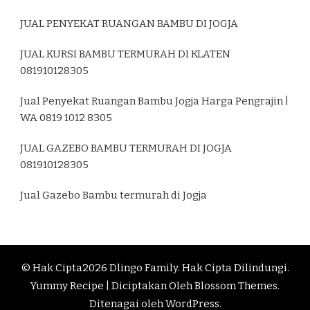
JUAL PENYEKAT RUANGAN BAMBU DI JOGJA
JUAL KURSI BAMBU TERMURAH DI KLATEN
081910128305
Jual Penyekat Ruangan Bambu Jogja Harga Pengrajin |
WA 0819 1012 8305
JUAL GAZEBO BAMBU TERMURAH DI JOGJA
081910128305
Jual Gazebo Bambu termurah di Jogja
© Hak Cipta2026
Dlingo Family
. Hak Cipta Dilindungi.
Yummy Recipe | Diciptakan Oleh
Blossom Themes
.
Ditenagai oleh
WordPress
.