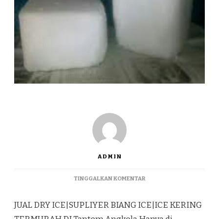
ADMIN
PADA
TINGGALKAN KOMENTAR
JUAL
DRY
JUAL DRY ICE|SUPLIYER BIANG ICE|ICE KERING
ICE|SUPLIYER
BIANG