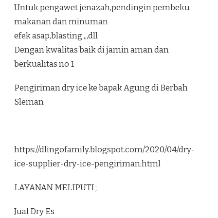
Untuk pengawet jenazah,pendingin pembeku
makanan dan minuman
efek asap,blasting ,,,dll
Dengan kwalitas baik di jamin aman dan
berkualitas no 1
Pengiriman dry ice ke bapak Agung di Berbah
Sleman
https://dlingofamily.blogspot.com/2020/04/dry-
ice-supplier-dry-ice-pengiriman.html
LAYANAN MELIPUTI ;
Jual Dry Es