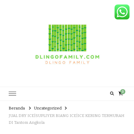
Dlingo Family
Pemasar Dan Produsen Produk Rakyat Dlingo Bantul Yogyakarta
0
Beranda
Uncategorized
JUAL DRY ICE|SUPLIYER BIANG ICE|ICE KERING TERMURAH
DI Tantom Angkola