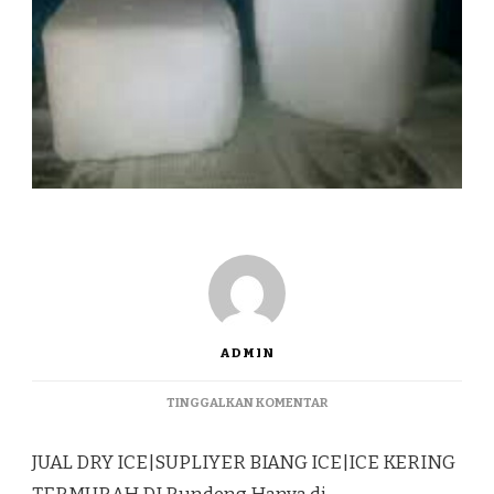
ADMIN
PADA
TINGGALKAN KOMENTAR
JUAL
DRY
JUAL DRY ICE|SUPLIYER BIANG ICE|ICE KERING
ICE|SUPLIYER
BIANG