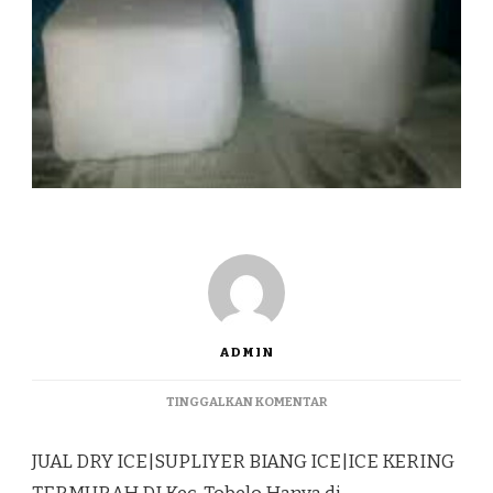
ADMIN
PADA
TINGGALKAN KOMENTAR
JUAL
DRY
JUAL DRY ICE|SUPLIYER BIANG ICE|ICE KERING
ICE|SUPLIYER
BIANG