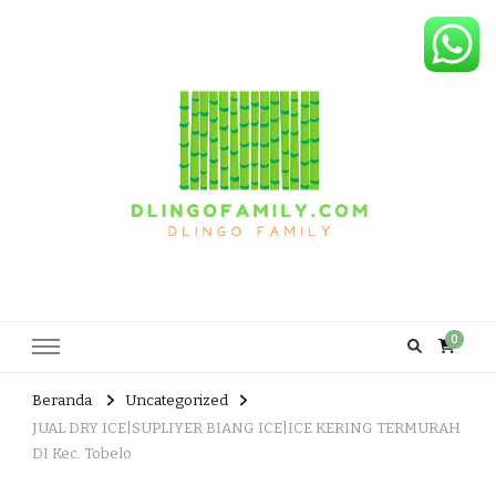
Dlingo Family
Pemasar Dan Produsen Produk Rakyat Dlingo Bantul Yogyakarta
0
Beranda
Uncategorized
JUAL DRY ICE|SUPLIYER BIANG ICE|ICE KERING TERMURAH
DI Kec. Tobelo