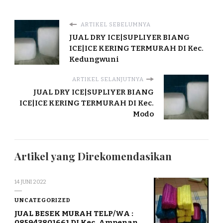
ARTIKEL SEBELUMNYA
JUAL DRY ICE|SUPLIYER BIANG
ICE|ICE KERING TERMURAH DI Kec.
Kedungwuni
ARTIKEL SELANJUTNYA
JUAL DRY ICE|SUPLIYER BIANG
ICE|ICE KERING TERMURAH DI Kec.
Modo
Artikel yang Direkomendasikan
14 JUNI 2022
UNCATEGORIZED
JUAL BESEK MURAH TELP/WA :
085943801661 DI Kec. Ampenan