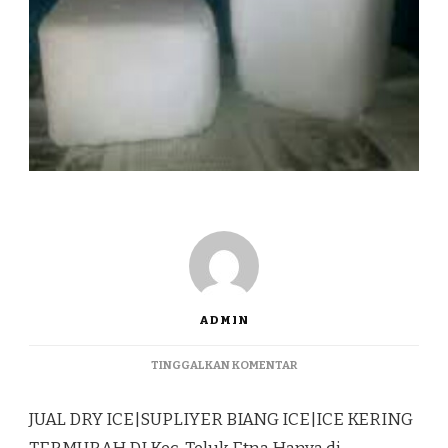
ADMIN
PADA
TINGGALKAN KOMENTAR
JUAL
DRY
JUAL DRY ICE|SUPLIYER BIANG ICE|ICE KERING
ICE|SUPLIYER
BIANG