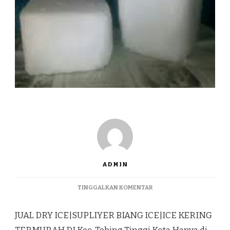
ADMIN
PADA
TINGGALKAN KOMENTAR
JUAL
DRY
JUAL DRY ICE|SUPLIYER BIANG ICE|ICE KERING
ICE|SUPLIYER
BIANG