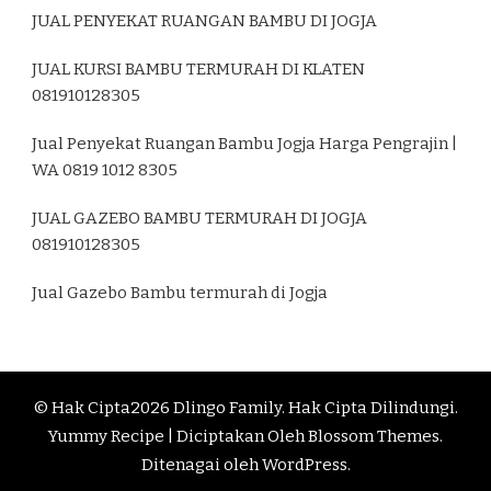
JUAL PENYEKAT RUANGAN BAMBU DI JOGJA
JUAL KURSI BAMBU TERMURAH DI KLATEN
081910128305
Jual Penyekat Ruangan Bambu Jogja Harga Pengrajin |
WA 0819 1012 8305
JUAL GAZEBO BAMBU TERMURAH DI JOGJA
081910128305
Jual Gazebo Bambu termurah di Jogja
© Hak Cipta2026
Dlingo Family
. Hak Cipta Dilindungi.
Yummy Recipe | Diciptakan Oleh
Blossom Themes
.
Ditenagai oleh
WordPress
.