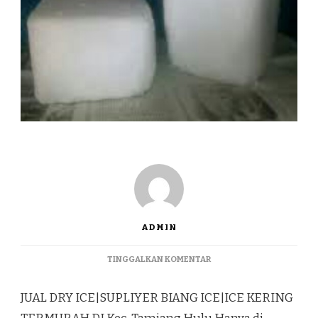
ADMIN
PADA
TINGGALKAN KOMENTAR
JUAL
DRY
JUAL DRY ICE|SUPLIYER BIANG ICE|ICE KERING
ICE|SUPLIYER
BIANG