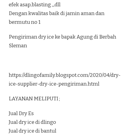
efek asap,blasting ,,,dll
Dengan kwalitas baik di jamin aman dan
bermutu no 1
Pengiriman dry ice ke bapak Agung di Berbah
Sleman
https://dlingofamily.blogspot.com/2020/04/dry-
ice-supplier-dry-ice-pengiriman.html
LAYANAN MELIPUTI ;
Jual Dry Es
Jual dry ice di dlingo
Jual dry ice di bantul