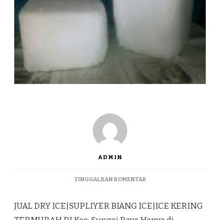
ADMIN
PADA
TINGGALKAN KOMENTAR
JUAL
DRY
JUAL DRY ICE|SUPLIYER BIANG ICE|ICE KERING
ICE|SUPLIYER
BIANG