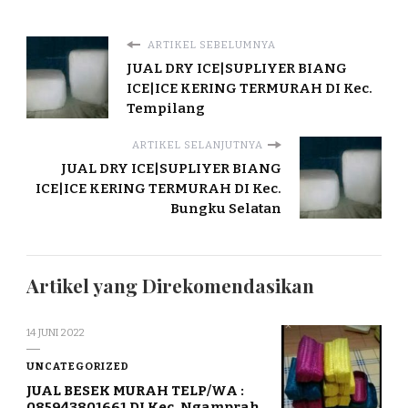
ARTIKEL SEBELUMNYA
JUAL DRY ICE|SUPLIYER BIANG
ICE|ICE KERING TERMURAH DI Kec.
Tempilang
ARTIKEL SELANJUTNYA
JUAL DRY ICE|SUPLIYER BIANG
ICE|ICE KERING TERMURAH DI Kec.
Bungku Selatan
Artikel yang Direkomendasikan
14 JUNI 2022
UNCATEGORIZED
JUAL BESEK MURAH TELP/WA :
085943801661 DI Kec. Ngamprah