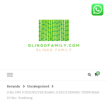
Dlingo Family
Pemasar Dan Produsen Produk Rakyat Dlingo Bantul Yogyakarta
0
Beranda
Uncategorized
JUAL DRY ICE|SUPLIYER BIANG ICE|ICE KERING TERMURAH
DI Kec. Sumbang