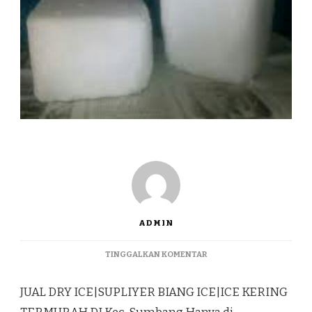
ADMIN
PADA
TINGGALKAN KOMENTAR
JUAL
DRY
JUAL DRY ICE|SUPLIYER BIANG ICE|ICE KERING
ICE|SUPLIYER
BIANG