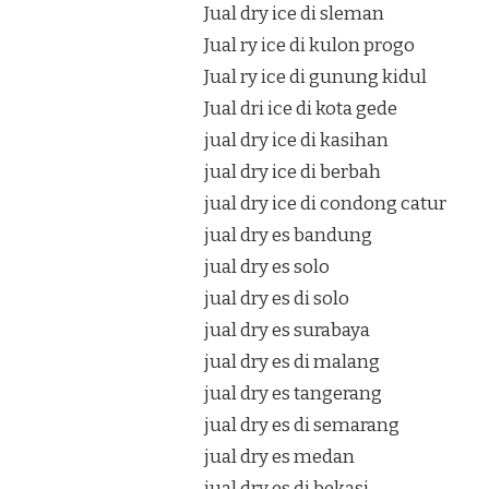
Jual dry ice di sleman
Jual ry ice di kulon progo
Jual ry ice di gunung kidul
Jual dri ice di kota gede
jual dry ice di kasihan
jual dry ice di berbah
jual dry ice di condong catur
jual dry es bandung
jual dry es solo
jual dry es di solo
jual dry es surabaya
jual dry es di malang
jual dry es tangerang
jual dry es di semarang
jual dry es medan
jual dry es di bekasi