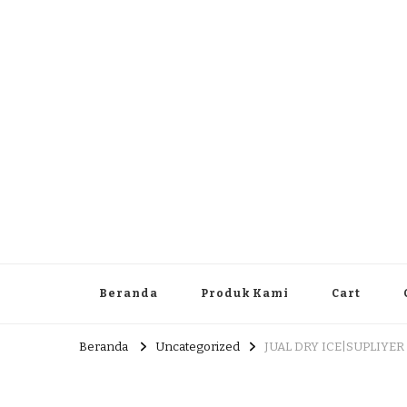
Dlingo Family
Pemasar Dan Produsen Produk Rakyat Dlingo Bantul Yog
Beranda
Produk Kami
Cart
Beranda
Uncategorized
JUAL DRY ICE|SUPLIYER