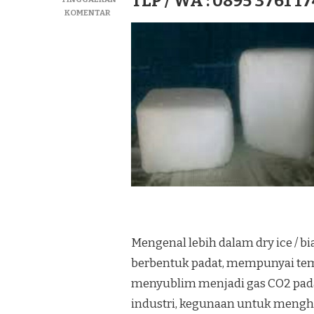
TLP / WA : 0895 3761 17
PADA
KOMENTAR
JUAL
DRY
ICE|SUPLIYER
BIANG
ICE|ICE
KERING
TERMURAH
DI
KEC.
SUKABUMI
Mengenal lebih dalam dry ice / bi
berbentuk padat, mempunyai tempe
menyublim menjadi gas CO2 pad
industri, kegunaan untuk meng