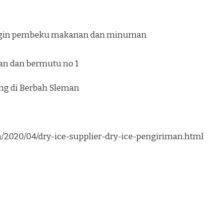
ngin pembeku makanan dan minuman
an dan bermutu no 1
ung di Berbah Sleman
om/2020/04/dry-ice-supplier-dry-ice-pengiriman.html