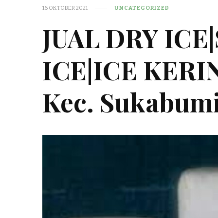
16 OKTOBER 2021
UNCATEGORIZED
JUAL DRY ICE
ICE|ICE KER
Kec. Sukabum