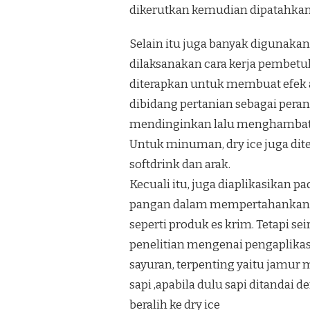
dikerutkan kemudian dipatahkan.Ju
Selain itu juga banyak digunaka
dilaksanakan cara kerja pembetul
diterapkan untuk membuat efek a
dibidang pertanian sebagai pera
mendinginkan lalu menghambat b
Untuk minuman, dry ice juga di
softdrink dan arak.
Kecuali itu, juga diaplikasikan
pangan dalam mempertahankan p
seperti produk es krim. Tetapi s
penelitian mengenai pengaplikas
sayuran, terpenting yaitu jamur
sapi ,apabila dulu sapi ditandai 
beralih ke dry ice