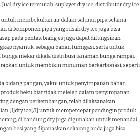
al dry ice termurah, suplayer dry ice, distributor dry ice.
n untuk membekukan air dalam saluran pipa selama
an di komponen pipa yang rusak.dry ice juga bisa
sap pada pentas. biang es juga dapat difungsikan
ngkap nyamuk, sebagai bahan fumigasi, serta untuk
unga mekar dikala distribusi tanaman bunga rampai.
terapkan untuk membikin minuman berkarbonasi, seperti
 pada bidang pangan, yakni untuk penyimpanan bahan
roduk beku biar tidak meleleh dalam penyimpanan,
eiring dengan perkembangan, telah dilaksanakan
ian [I]dry ice[/I] untuk mempercepat pendingin produk
 merang, di bandung dry juga digunakan untuk menandai
dengan besi yang dipanaskan sekarang anda juga bisa