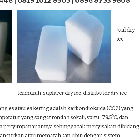
448 | 0819 1012 8305 | 0896 8753 9808
Jual dry
ice
termurah, suplayer dry ice, distributor dry ice.
ang es atau es kering adalah karbondioksida (CO2) yang
ratur yang sangat rendah sekali, yaitu -78,5⁰C, dan
a penyimpananannya sehingga tak menyisakan dibidang
hancurkan atau mematahkan ubin dengan sistem