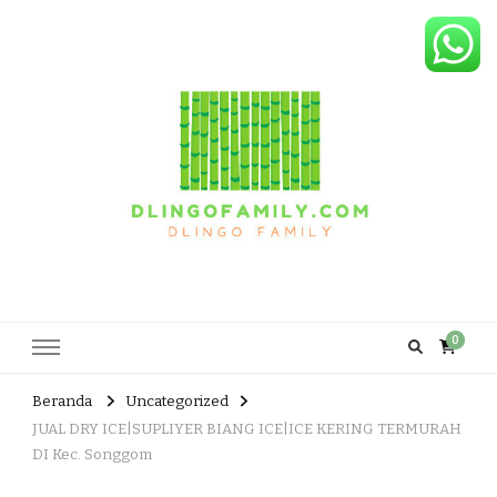
Dlingo Family
Pemasar Dan Produsen Produk Rakyat Dlingo Bantul Yogyakarta
0
Beranda
Uncategorized
JUAL DRY ICE|SUPLIYER BIANG ICE|ICE KERING TERMURAH
DI Kec. Songgom