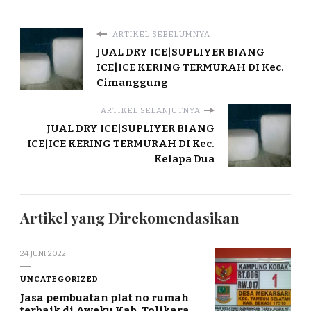
ARTIKEL SEBELUMNYA
JUAL DRY ICE|SUPLIYER BIANG
ICE|ICE KERING TERMURAH DI Kec.
Cimanggung
ARTIKEL SELANJUTNYA
JUAL DRY ICE|SUPLIYER BIANG
ICE|ICE KERING TERMURAH DI Kec.
Kelapa Dua
Artikel yang Direkomendasikan
24 JUNI 2022
UNCATEGORIZED
Jasa pembuatan plat no rumah
terbaik di Aweku Kab. Tolikara