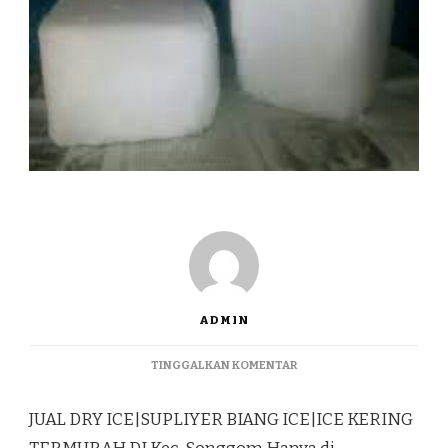
ADMIN
PADA
TINGGALKAN KOMENTAR
JUAL
DRY
JUAL DRY ICE|SUPLIYER BIANG ICE|ICE KERING
ICE|SUPLIYER
BIANG