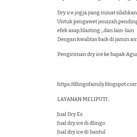
Dry ice jogja yang minat silahkan
Untuk pengawet jenazah,pendi
efek asap,blasting ,,,dan lain-lain
Dengan kwalitas baik di jamin am
Pengiriman dry ice ke bapak Ag
https://dlingofamily.blogspot.c
LAYANAN MELIPUTI ;
Jual Dry Es
Jual dry ice di dlingo
Jual dry ice di bantul