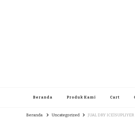
Dlingo Family
Pemasar Dan Produsen Produk Rakyat Dlingo Bantul Yog
Beranda
Produk Kami
Cart
Beranda
Uncategorized
JUAL DRY ICE|SUPLIYER