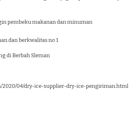
ngin pembeku makanan dan minuman
an dan berkwalitas no 1
ung di Berbah Sleman
om/2020/04/dry-ice-supplier-dry-ice-pengiriman.html