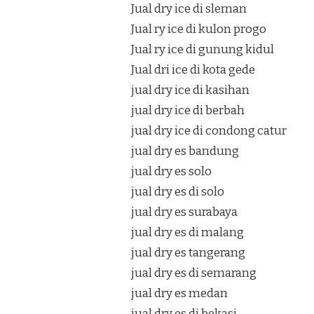
Jual dry ice di sleman
Jual ry ice di kulon progo
Jual ry ice di gunung kidul
Jual dri ice di kota gede
jual dry ice di kasihan
jual dry ice di berbah
jual dry ice di condong catur
jual dry es bandung
jual dry es solo
jual dry es di solo
jual dry es surabaya
jual dry es di malang
jual dry es tangerang
jual dry es di semarang
jual dry es medan
jual dry es di bekasi