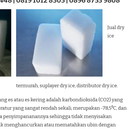
448 | 0819 1012 8305 | 0896 8753 9808
Jual dry
ice
termurah, suplayer dry ice, distributor dry ice.
ang es atau es kering adalah karbondioksida (CO2) yang
atur yang sangat rendah sekali, merupakan -78,5⁰C, dan
a penyimpananannya sehingga tidak menyisakan
ntuk menghancurkan atau mematahkan ubin dengan