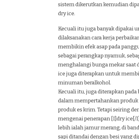
sistem dikerutkan kemudian dipata
dry ice.
Kecuali itu juga banyak dipakai
dilaksanakan cara kerja perbaikan
membikin efek asap pada panggun
sebagai perangkap nyamuk, sebag
menghalangi bunga mekar saat d
ice juga diterapkan untuk membi
minuman beralkohol.
Kecuali itu, juga diterapkan pa
dalam mempertahankan produk be
produk es krim. Tetapi seiring d
mengenai penerapan [I]dry ice[/
lebih ialah jamur merang, di ban
sapi ditandai dengan besi yang di