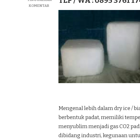
TLP / WA : 0895 3761 17
PADA
KOMENTAR
JUAL
DRY
ICE|SUPLIYER
BIANG
ICE|ICE
KERING
TERMURAH
DI
KEC.
SKAMTO
Mengenal lebih dalam dry ice / bi
berbentuk padat, memiliki temper
menyublim menjadi gas CO2 pad
dibidang industri, kegunaan u