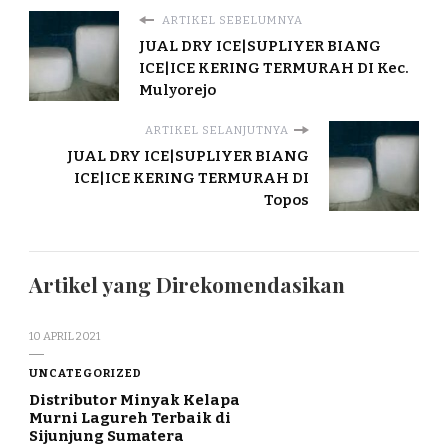
ARTIKEL SEBELUMNYA
JUAL DRY ICE|SUPLIYER BIANG
ICE|ICE KERING TERMURAH DI Kec.
Mulyorejo
ARTIKEL SELANJUTNYA
JUAL DRY ICE|SUPLIYER BIANG
ICE|ICE KERING TERMURAH DI
Topos
Artikel yang Direkomendasikan
10 APRIL 2021
UNCATEGORIZED
Distributor Minyak Kelapa
Murni Lagureh Terbaik di
Sijunjung Sumatera