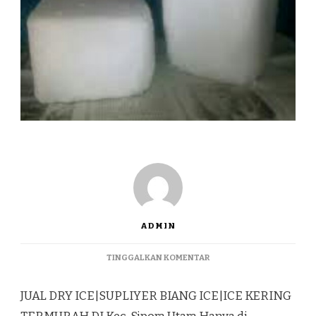
ADMIN
PADA
TINGGALKAN KOMENTAR
JUAL
DRY
JUAL DRY ICE|SUPLIYER BIANG ICE|ICE KERING
ICE|SUPLIYER
BIANG