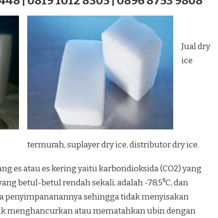
448 | 0819 1012 8305 | 0896 8753 9808
Jual dry
ice
termurah, suplayer dry ice, distributor dry ice.
ang es atau es kering yaitu karbondioksida (CO2) yang
ng betul-betul rendah sekali, adalah -78,5⁰C, dan
a penyimpananannya sehingga tidak menyisakan
ntuk menghancurkan atau mematahkan ubin dengan