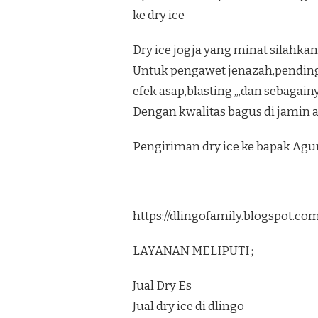
ke dry ice
Dry ice jogja yang minat silahkan
Untuk pengawet jenazah,pendi
efek asap,blasting ,,,dan sebagain
Dengan kwalitas bagus di jamin
Pengiriman dry ice ke bapak Ag
https://dlingofamily.blogspot.c
LAYANAN MELIPUTI ;
Jual Dry Es
Jual dry ice di dlingo