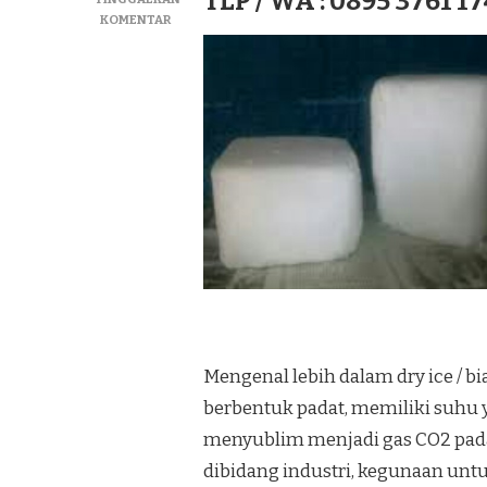
TLP / WA : 0895 3761 17
PADA
KOMENTAR
JUAL
DRY
ICE|SUPLIYER
BIANG
ICE|ICE
KERING
TERMURAH
DI
KEC.
SETIA
BAKTI
Mengenal lebih dalam dry ice / bi
berbentuk padat, memiliki suhu ya
menyublim menjadi gas CO2 pad
dibidang industri, kegunaan u