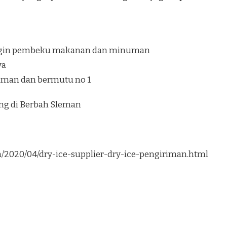
ngin pembeku makanan dan minuman
ya
 aman dan bermutu no 1
ung di Berbah Sleman
om/2020/04/dry-ice-supplier-dry-ice-pengiriman.html