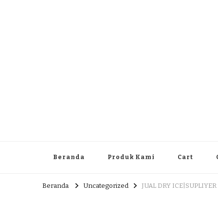
Dlingo Family
Pemasar Dan Produsen Produk Rakyat Dlingo Bantul Yog
Beranda
Produk Kami
Cart
Beranda
Uncategorized
JUAL DRY ICE|SUPLIYER 