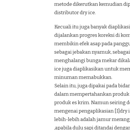
metode dikerutkan kemudian dipat
distributor dry ice.
Kecuali itu juga banyak diaplik
dijalankan progres koreksi di ko
membikin efek asap pada panggun
sebagai jebakan nyamuk, sebagai
menghalangi bunga mekar dikala
ice juga diaplikasikan untuk me
minuman memabukkan.
Selain itu, juga dipakai pada b
dalam mempertahankan produk be
produk es krim. Namun seiring 
mengenai pengaplikasian [I]dry 
lebih-lebih adalah jamur merang
,apabila dulu sapi ditandai deng