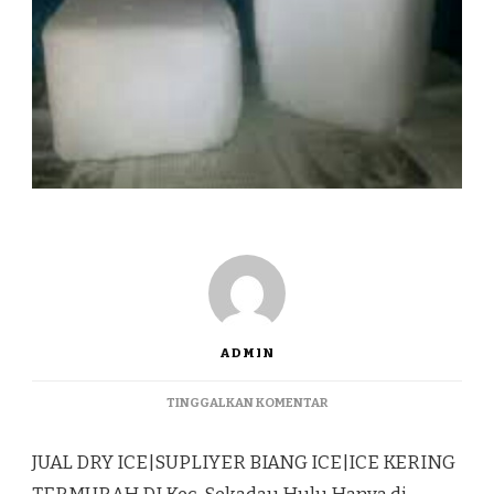
ADMIN
PADA
TINGGALKAN KOMENTAR
JUAL
DRY
JUAL DRY ICE|SUPLIYER BIANG ICE|ICE KERING
ICE|SUPLIYER
BIANG