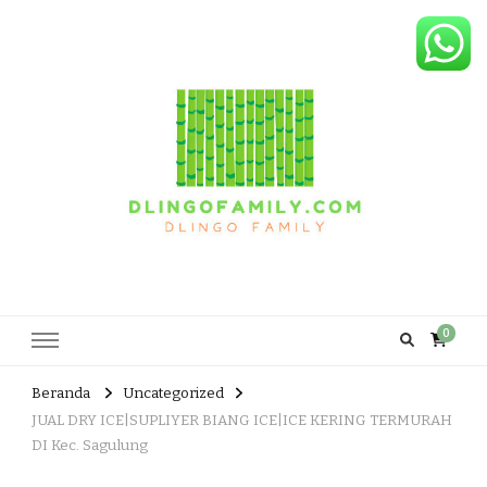
Dlingo Family
Pemasar Dan Produsen Produk Rakyat Dlingo Bantul Yogyakarta
0
Beranda
Uncategorized
JUAL DRY ICE|SUPLIYER BIANG ICE|ICE KERING TERMURAH
DI Kec. Sagulung