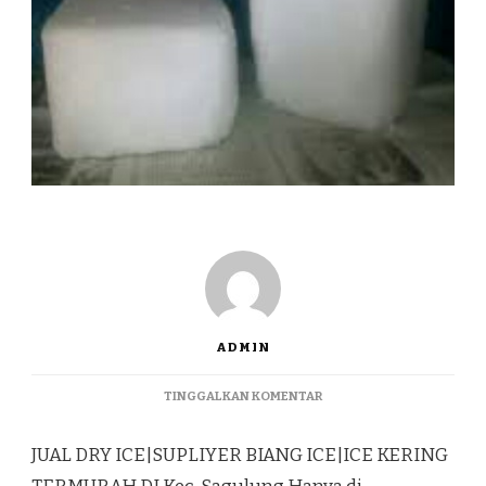
ADMIN
PADA
TINGGALKAN KOMENTAR
JUAL
DRY
JUAL DRY ICE|SUPLIYER BIANG ICE|ICE KERING
ICE|SUPLIYER
BIANG