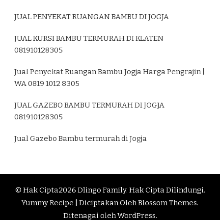
JUAL PENYEKAT RUANGAN BAMBU DI JOGJA
JUAL KURSI BAMBU TERMURAH DI KLATEN
081910128305
Jual Penyekat Ruangan Bambu Jogja Harga Pengrajin |
WA 0819 1012 8305
JUAL GAZEBO BAMBU TERMURAH DI JOGJA
081910128305
Jual Gazebo Bambu termurah di Jogja
© Hak Cipta2026
Dlingo Family
. Hak Cipta Dilindungi.
Yummy Recipe | Diciptakan Oleh
Blossom Themes
.
Ditenagai oleh
WordPress
.