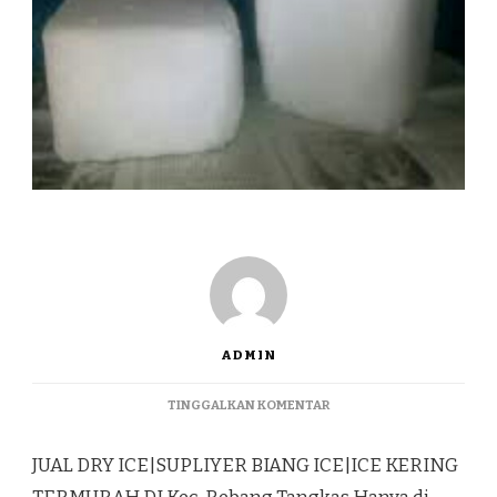
ADMIN
PADA
TINGGALKAN KOMENTAR
JUAL
DRY
JUAL DRY ICE|SUPLIYER BIANG ICE|ICE KERING
ICE|SUPLIYER
BIANG