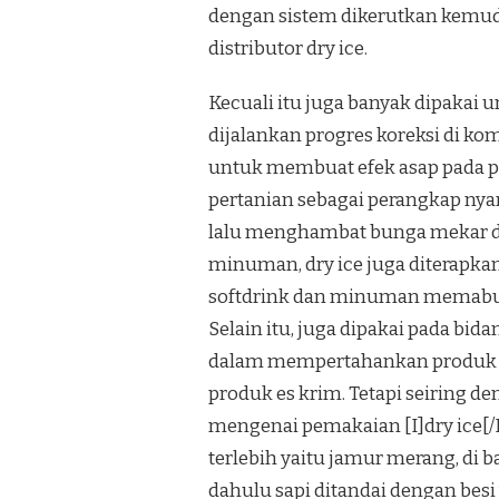
dengan sistem dikerutkan kemudia
distributor dry ice.
Kecuali itu juga banyak dipakai
dijalankan progres koreksi di ko
untuk membuat efek asap pada pa
pertanian sebagai perangkap ny
lalu menghambat bunga mekar di
minuman, dry ice juga diterapk
softdrink dan minuman memab
Selain itu, juga dipakai pada b
dalam mempertahankan produk be
produk es krim. Tetapi seiring 
mengenai pemakaian [I]dry ice[
terlebih yaitu jamur merang, di 
dahulu sapi ditandai dengan besi 