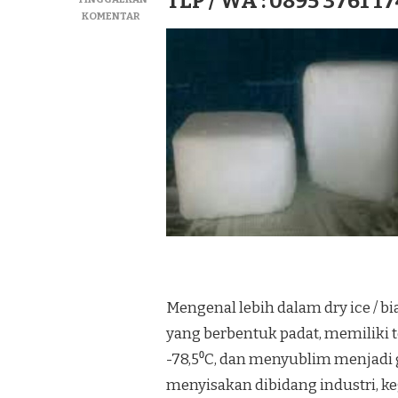
TLP / WA : 0895 3761 17
PADA
KOMENTAR
JUAL
DRY
ICE|SUPLIYER
BIANG
ICE|ICE
KERING
TERMURAH
DI
KEC.
PUNGGUR
Mengenal lebih dalam dry ice / b
yang berbentuk padat, memiliki 
-78,5⁰C, dan menyublim menjadi
menyisakan dibidang industri,