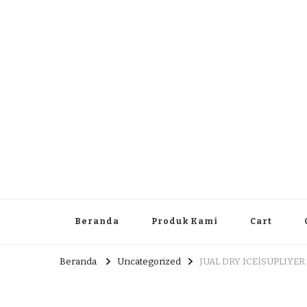
Dlingo Family
Pemasar Dan Produsen Produk Rakyat Dlingo Bantul Yog
Beranda
Produk Kami
Cart
Beranda
Uncategorized
JUAL DRY ICE|SUPLIYER