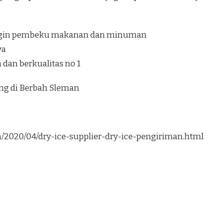
ngin pembeku makanan dan minuman
ya
dan berkualitas no 1
ung di Berbah Sleman
om/2020/04/dry-ice-supplier-dry-ice-pengiriman.html