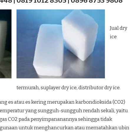
448 | 0819 1012 8305 | 0896 8753 9808
Jual dry
ice
termurah, suplayer dry ice, distributor dry ice.
iang es atau es kering merupakan karbondioksida (CO2)
temperatur yang sungguh-sungguh rendah sekali, yaitu
 gas CO2 pada penyimpananannya sehingga tidak
 kegunaan untuk menghancurkan atau mematahkan ubin