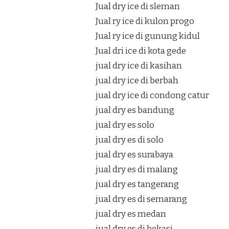
Jual dry ice di sleman
Jual ry ice di kulon progo
Jual ry ice di gunung kidul
Jual dri ice di kota gede
jual dry ice di kasihan
jual dry ice di berbah
jual dry ice di condong catur
jual dry es bandung
jual dry es solo
jual dry es di solo
jual dry es surabaya
jual dry es di malang
jual dry es tangerang
jual dry es di semarang
jual dry es medan
jual dry es di bekasi