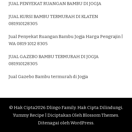
JUAL PENYEKAT RUANGAN BAMBU DI JOGJA
JUAL KURSI BAMBU TERMURAH DI KLATEN
081910128305
Jual Penyekat Ruangan Bambu Jogja Harga Pengrajin |
WA 0819 1012 8305
JUAL GAZEBO BAMBU TERMURAH DI JOGJA
081910128305
Jual Gazebo Bambu termurah di Jogja
© Hak Cipta2026
Dlingo Family
. Hak Cipta Dilindungi.
Yummy Recipe | Diciptakan Oleh
Blossom Themes
.
Ditenagai oleh
WordPress
.