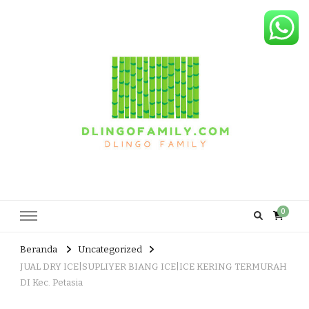
Dlingo Family
Pemasar Dan Produsen Produk Rakyat Dlingo Bantul Yogyakarta
0
Beranda
Uncategorized
JUAL DRY ICE|SUPLIYER BIANG ICE|ICE KERING TERMURAH
DI Kec. Petasia