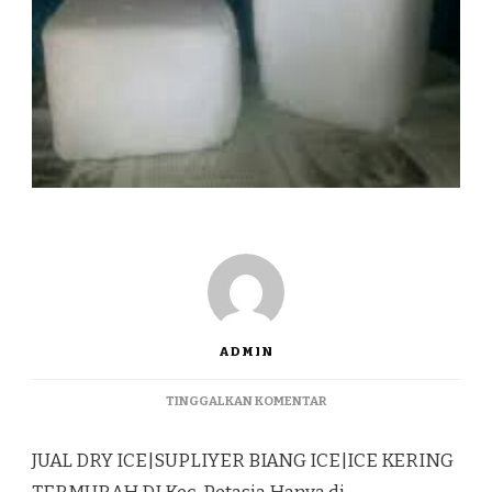
ADMIN
PADA
TINGGALKAN KOMENTAR
JUAL
DRY
JUAL DRY ICE|SUPLIYER BIANG ICE|ICE KERING
ICE|SUPLIYER
BIANG