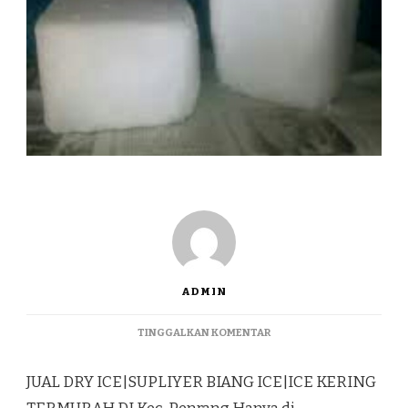
ADMIN
PADA
TINGGALKAN KOMENTAR
JUAL
DRY
JUAL DRY ICE|SUPLIYER BIANG ICE|ICE KERING
ICE|SUPLIYER
BIANG