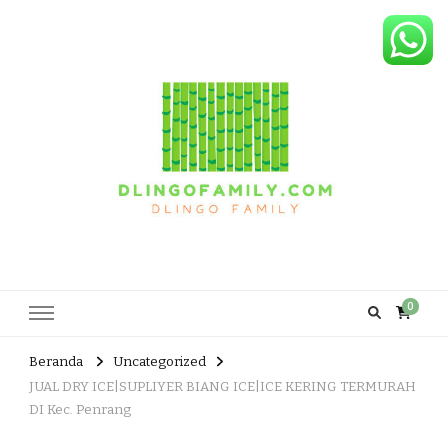
Dlingo Family
Pemasar Dan Produsen Produk Rakyat Dlingo Bantul Yogyakarta
0
Beranda
Uncategorized
JUAL DRY ICE|SUPLIYER BIANG ICE|ICE KERING TERMURAH
DI Kec. Penrang