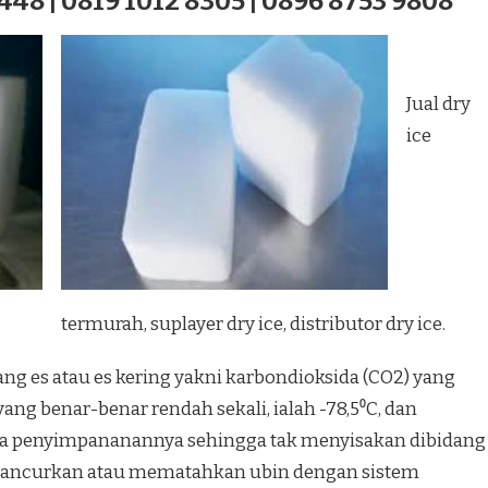
448 | 0819 1012 8305 | 0896 8753 9808
Jual dry
ice
termurah, suplayer dry ice, distributor dry ice.
ang es atau es kering yakni karbondioksida (CO2) yang
ang benar-benar rendah sekali, ialah -78,5⁰C, dan
a penyimpananannya sehingga tak menyisakan dibidang
hancurkan atau mematahkan ubin dengan sistem