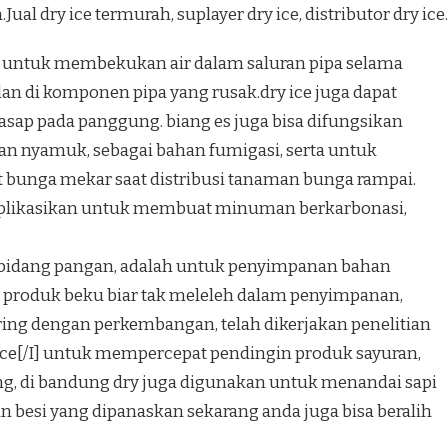
al dry ice termurah, suplayer dry ice, distributor dry ice.
an untuk membekukan air dalam saluran pipa selama
an di komponen pipa yang rusak.dry ice juga dapat
sap pada panggung. biang es juga bisa difungsikan
kan nyamuk, sebagai bahan fumigasi, serta untuk
unga mekar saat distribusi tanaman bunga rampai.
aplikasikan untuk membuat minuman berkarbonasi,
da bidang pangan, adalah untuk penyimpanan bahan
roduk beku biar tak meleleh dalam penyimpanan,
eiring dengan perkembangan, telah dikerjakan penelitian
ice[/I] untuk mempercepat pendingin produk sayuran,
g, di bandung dry juga digunakan untuk menandai sapi
an besi yang dipanaskan sekarang anda juga bisa beralih