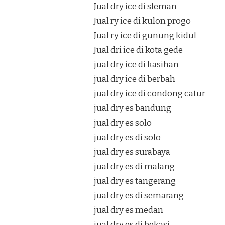
Jual dry ice di sleman
Jual ry ice di kulon progo
Jual ry ice di gunung kidul
Jual dri ice di kota gede
jual dry ice di kasihan
jual dry ice di berbah
jual dry ice di condong catur
jual dry es bandung
jual dry es solo
jual dry es di solo
jual dry es surabaya
jual dry es di malang
jual dry es tangerang
jual dry es di semarang
jual dry es medan
jual dry es di bekasi