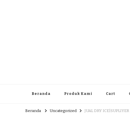
Dlingo Family
Pemasar Dan Produsen Produk Rakyat Dlingo Bantul Yog
Beranda
Produk Kami
Cart
Beranda
Uncategorized
JUAL DRY ICE|SUPLIYER