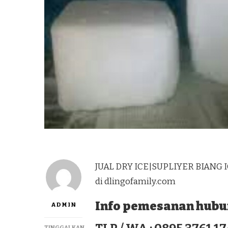
JUAL DRY ICE|SUPLIYER BIANG 
di dlingofamily.com
Info pemesanan hubun
ADMIN
TINGGALKAN