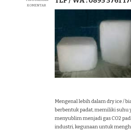
TLP / WA : 0895 3761 17
PADA
KOMENTAR
JUAL
DRY
ICE|SUPLIYER
BIANG
ICE|ICE
KERING
TERMURAH
DI
KEC.
MUMBULSARI
Mengenal lebih dalam dry ice / bi
berbentuk padat, memiliki suhu y
menyublim menjadi gas CO2 pad
industri, kegunaan untuk meng