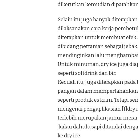
dikerutkan kemudian dipatahkan.Ju
Selain itu juga banyak diterapk
dilaksanakan cara kerja pembetul
diterapkan untuk membuat efek a
dibidang pertanian sebagai jeba
mendinginkan lalu menghambat b
Untuk minuman, dry ice juga di
seperti softdrink dan bir.
Kecuali itu, juga diterapkan pa
pangan dalam mempertahankan p
seperti produk es krim. Tetapi s
mengenai pengaplikasian [I]dry 
terlebih merupakan jamur meran
,kalau dahulu sapi ditandai deng
ke dry ice