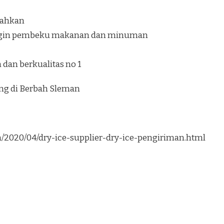
ilahkan
ngin pembeku makanan dan minuman
dan berkualitas no 1
ung di Berbah Sleman
om/2020/04/dry-ice-supplier-dry-ice-pengiriman.html