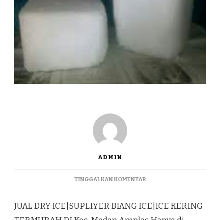
ADMIN
PADA
TINGGALKAN KOMENTAR
JUAL
DRY
JUAL DRY ICE|SUPLIYER BIANG ICE|ICE KERING
ICE|SUPLIYER
BIANG