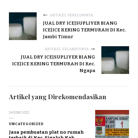
ARTIKEL SEBELUMNYA
JUAL DRY ICE|SUPLIYER BIANG
ICE|ICE KERING TERMURAH DI Kec.
Jambi Timur
ARTIKEL SELANJUTNYA
JUAL DRY ICE|SUPLIYER BIANG
ICE|ICE KERING TERMURAH DI Kec.
Ngapa
Artikel yang Direkomendasikan
24 JUNI 2022
UNCATEGORIZED
Jasa pembuatan plat no rumah
terbaik di Kec. Sigaluh Kab.