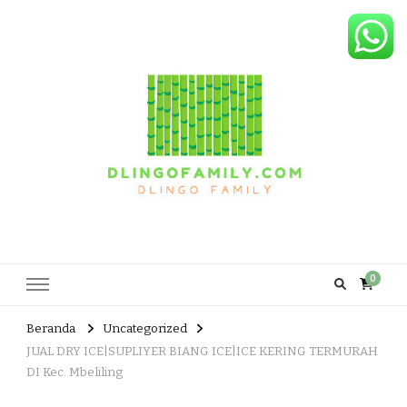
Dlingo Family
Pemasar Dan Produsen Produk Rakyat Dlingo Bantul Yogyakarta
0
Beranda
Uncategorized
JUAL DRY ICE|SUPLIYER BIANG ICE|ICE KERING TERMURAH
DI Kec. Mbeliling