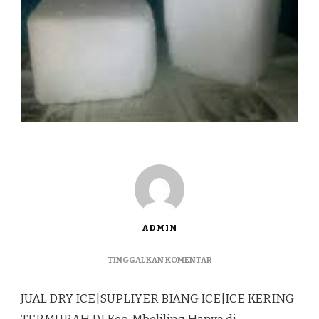
ADMIN
PADA
TINGGALKAN KOMENTAR
JUAL
DRY
JUAL DRY ICE|SUPLIYER BIANG ICE|ICE KERING
ICE|SUPLIYER
BIANG