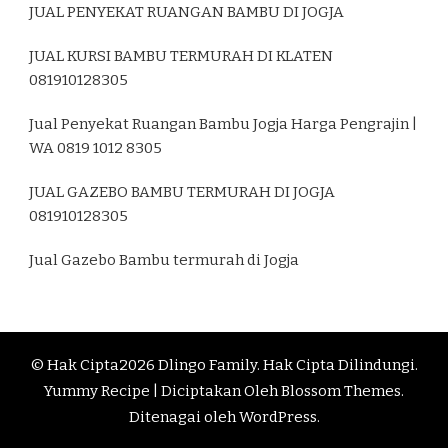
JUAL PENYEKAT RUANGAN BAMBU DI JOGJA
JUAL KURSI BAMBU TERMURAH DI KLATEN
081910128305
Jual Penyekat Ruangan Bambu Jogja Harga Pengrajin |
WA 0819 1012 8305
JUAL GAZEBO BAMBU TERMURAH DI JOGJA
081910128305
Jual Gazebo Bambu termurah di Jogja
© Hak Cipta2026
Dlingo Family
. Hak Cipta Dilindungi.
Yummy Recipe | Diciptakan Oleh
Blossom Themes
.
Ditenagai oleh
WordPress
.