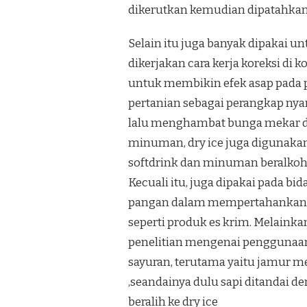
dikerutkan kemudian dipatahkan.Ju
Selain itu juga banyak dipakai 
dikerjakan cara kerja koreksi di 
untuk membikin efek asap pada p
pertanian sebagai perangkap ny
lalu menghambat bunga mekar di
minuman, dry ice juga digunaka
softdrink dan minuman beralkoh
Kecuali itu, juga dipakai pada 
pangan dalam mempertahankan p
seperti produk es krim. Melaink
penelitian mengenai penggunaan
sayuran, terutama yaitu jamur m
,seandainya dulu sapi ditandai d
beralih ke dry ice