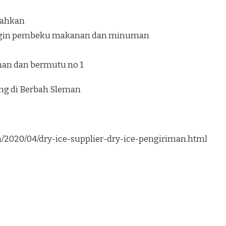
ilahkan
ngin pembeku makanan dan minuman
man dan bermutu no 1
ung di Berbah Sleman
om/2020/04/dry-ice-supplier-dry-ice-pengiriman.html