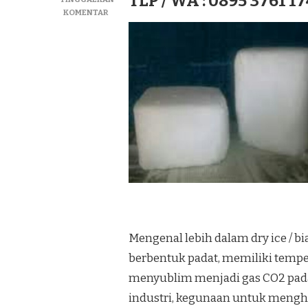
TLP / WA : 0895 3761 17
PADA
KOMENTAR
JUAL
DRY
ICE|SUPLIYER
BIANG
ICE|ICE
KERING
TERMURAH
DI
KEC.
MATESIH
Mengenal lebih dalam dry ice / bi
berbentuk padat, memiliki temper
menyublim menjadi gas CO2 pad
industri, kegunaan untuk meng