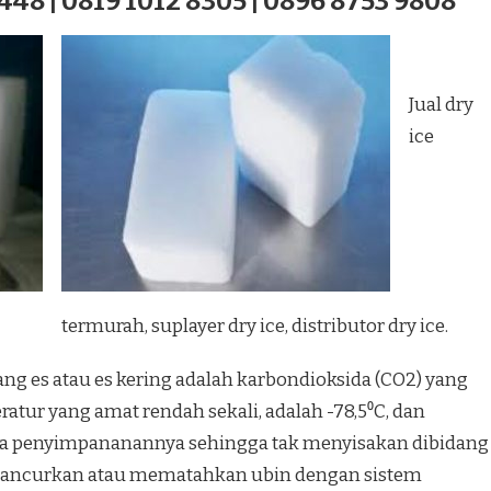
448 | 0819 1012 8305 | 0896 8753 9808
Jual dry
ice
termurah, suplayer dry ice, distributor dry ice.
ang es atau es kering adalah karbondioksida (CO2) yang
atur yang amat rendah sekali, adalah -78,5⁰C, dan
a penyimpananannya sehingga tak menyisakan dibidang
hancurkan atau mematahkan ubin dengan sistem