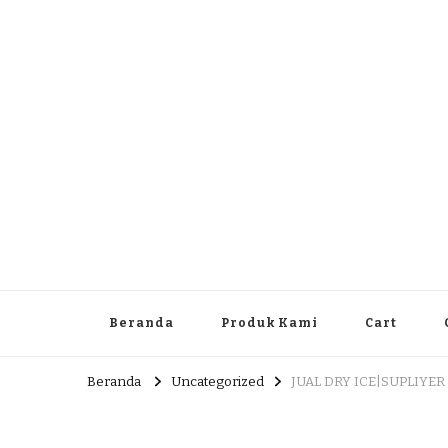
Dlingo Family
Pemasar Dan Produsen Produk Rakyat Dlingo Bantul Yog
Beranda
Produk Kami
Cart
Beranda
Uncategorized
JUAL DRY ICE|SUPLIYER