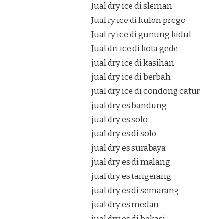
Jual dry ice di sleman
Jual ry ice di kulon progo
Jual ry ice di gunung kidul
Jual dri ice di kota gede
jual dry ice di kasihan
jual dry ice di berbah
jual dry ice di condong catur
jual dry es bandung
jual dry es solo
jual dry es di solo
jual dry es surabaya
jual dry es di malang
jual dry es tangerang
jual dry es di semarang
jual dry es medan
jual dry es di bekasi