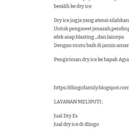
beralih ke dry ice
Dry ice jogja yang atensi silahkan
Untuk pengawet jenazah,pendi
efek asap,blasting ,,,dan lainnya
Dengan mutu baik di jamin aman 
Pengiriman dry ice ke bapak Ag
https://dlingofamily.blogspot.c
LAYANAN MELIPUTI ;
Jual Dry Es
Jual dry ice di dlingo