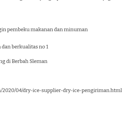
ngin pembeku makanan dan minuman
dan berkualitas no 1
ung di Berbah Sleman
om/2020/04/dry-ice-supplier-dry-ice-pengiriman.html