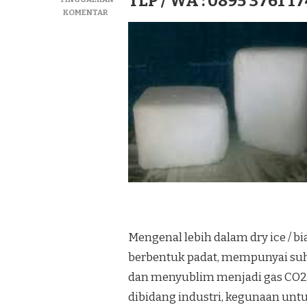
TLP / WA : 0895 3761 17
PADA
KOMENTAR
JUAL
DRY
ICE|SUPLIYER
BIANG
ICE|ICE
KERING
TERMURAH
DI
KEC.
LINGGA
UTARA
Mengenal lebih dalam dry ice / bi
berbentuk padat, mempunyai suhu
dan menyublim menjadi gas CO2
dibidang industri, kegunaan u