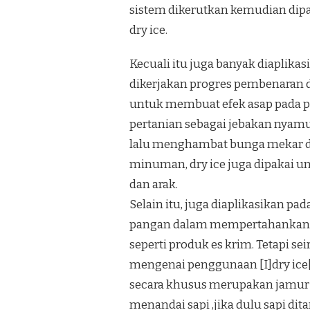
sistem dikerutkan kemudian dipata
dry ice.
Kecuali itu juga banyak diaplik
dikerjakan progres pembenaran d
untuk membuat efek asap pada pa
pertanian sebagai jebakan nyamu
lalu menghambat bunga mekar di
minuman, dry ice juga dipakai u
dan arak.
Selain itu, juga diaplikasikan 
pangan dalam mempertahankan p
seperti produk es krim. Tetapi s
mengenai penggunaan [I]dry ice
secara khusus merupakan jamur 
menandai sapi ,jika dulu sapi dit