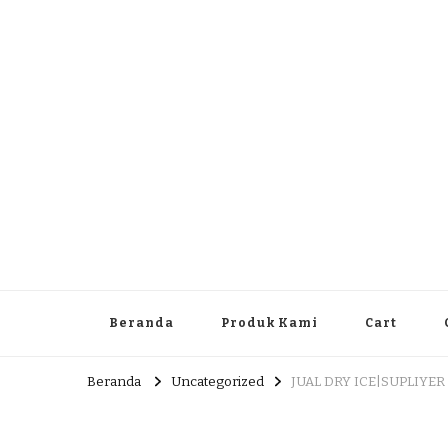
Dlingo Family
Pemasar Dan Produsen Produk Rakyat Dlingo Bantul Yog
Beranda
Produk Kami
Cart
Beranda
Uncategorized
JUAL DRY ICE|SUPLIYER