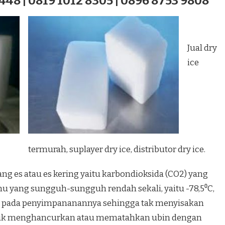
448 | 0819 1012 8305 | 0896 8753 9808
Jual dry
ice
termurah, suplayer dry ice, distributor dry ice.
ang es atau es kering yaitu karbondioksida (CO2) yang
 yang sungguh-sungguh rendah sekali, yaitu -78,5⁰C,
 pada penyimpananannya sehingga tak menyisakan
ntuk menghancurkan atau mematahkan ubin dengan