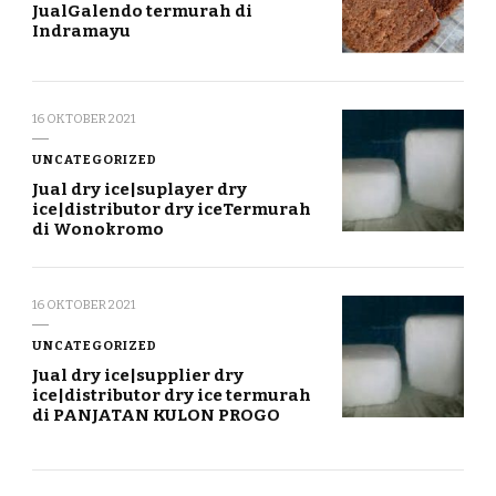
JualGalendo termurah di
Indramayu
16 OKTOBER 2021
UNCATEGORIZED
Jual dry ice|suplayer dry
ice|distributor dry iceTermurah
di Wonokromo
16 OKTOBER 2021
UNCATEGORIZED
Jual dry ice|supplier dry
ice|distributor dry ice termurah
di PANJATAN KULON PROGO