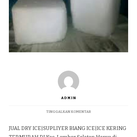
ADMIN
PADA
TINGGALKAN KOMENTAR
JUAL
DRY
JUAL DRY ICE|SUPLIYER BIANG ICE|ICE KERING
ICE|SUPLIYER
BIANG