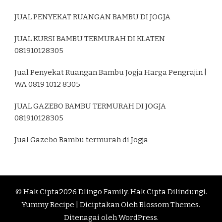
JUAL PENYEKAT RUANGAN BAMBU DI JOGJA
JUAL KURSI BAMBU TERMURAH DI KLATEN
081910128305
Jual Penyekat Ruangan Bambu Jogja Harga Pengrajin |
WA 0819 1012 8305
JUAL GAZEBO BAMBU TERMURAH DI JOGJA
081910128305
Jual Gazebo Bambu termurah di Jogja
© Hak Cipta2026
Dlingo Family
. Hak Cipta Dilindungi.
Yummy Recipe | Diciptakan Oleh
Blossom Themes
.
Ditenagai oleh
WordPress
.