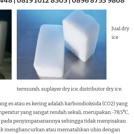
448 | 0819 1012 8305 | 0896 8753 9808
Jual dry
ice
termurah, suplayer dry ice, distributor dry ice.
ang es atau es kering adalah karbondioksida (CO2) yang
eratur yang sangat rendah sekali, merupakan -78,5⁰C,
 pada penyimpananannya sehingga tidak menyisakan
ntuk menghancurkan atau mematahkan ubin dengan