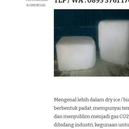
TLP / WA : 0895 3761 17
PADA
KOMENTAR
JUAL
DRY
ICE|SUPLIYER
BIANG
ICE|ICE
KERING
TERMURAH
DI
KEC.
LECES
Mengenal lebih dalam dry ice / bi
berbentuk padat, mempunyai temp
dan menyublim menjadi gas CO2
dibidang industri, kegunaan u