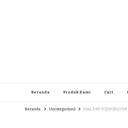
Dlingo Family
Pemasar Dan Produsen Produk Rakyat Dlingo Bantul Yog
Beranda
Produk Kami
Cart
Beranda
Uncategorized
JUAL DRY ICE|SUPLIYER