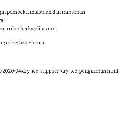
ngin pembeku makanan dan minuman
ya
aman dan berkwalitas no 1
ung di Berbah Sleman
om/2020/04/dry-ice-supplier-dry-ice-pengiriman.html