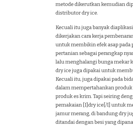
metode dikerutkan kemudian dipat
distributor dry ice.
Kecuali itu juga banyak diaplik
dikerjakan cara kerja pembenaran
untuk membikin efek asap pada p
pertanian sebagai perangkap ny
lalu menghalangi bunga mekar k
dry ice juga dipakai untuk membu
Kecuali itu, juga dipakai pada 
dalam mempertahankan produk be
produk es krim. Tapi seiring de
pemakaian [I]dry ice[/I] untuk 
jamur merang, di bandung dry ju
ditandai dengan besi yang dipanas