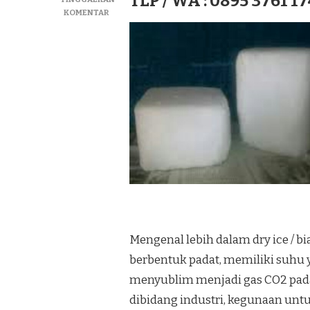
TLP / WA : 0895 3761 17
PADA
KOMENTAR
JUAL
DRY
ICE|SUPLIYER
BIANG
ICE|ICE
KERING
TERMURAH
DI
KEC.
LAWE
BULAN
Mengenal lebih dalam dry ice / bi
berbentuk padat, memiliki suhu ya
menyublim menjadi gas CO2 pad
dibidang industri, kegunaan u