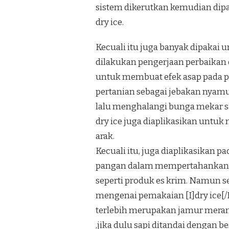
sistem dikerutkan kemudian dipata
dry ice.
Kecuali itu juga banyak dipakai
dilakukan pengerjaan perbaikan d
untuk membuat efek asap pada pa
pertanian sebagai jebakan nyamu
lalu menghalangi bunga mekar s
dry ice juga diaplikasikan untu
arak.
Kecuali itu, juga diaplikasikan
pangan dalam mempertahankan p
seperti produk es krim. Namun s
mengenai pemakaian [I]dry ice[
terlebih merupakan jamur merang
,jika dulu sapi ditandai dengan b