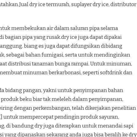
hkan.Jual dry ice termurah, suplayer dry ice, distributor
 untuk membekukan air dalam saluran pipa selama
i bagian pipa yang rusak.dry ice juga dapat dipakai
nggung. biang es juga dapat difungsikan dibidang
k, sebagai bahan fumigasi, serta untuk mendinginkan
aat distribusi tanaman bunga rampai. Untuk minuman,
k membuat minuman berkarbonasi, seperti softdrink dan
 pada bidang pangan, yakni untuk penyimpanan bahan
roduk beku biar tak meleleh dalam penyimpanan,
eiring dengan perkembangan, telah dikerjakan penelitian
/I] untuk mempercepat pendingin produk sayuran,
, di bandung dry juga diterapkan untuk menandai sapi
esi yang dipanaskan sekarang anda juga bisa beralih ke dry