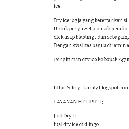
ice
Dry ice jogja yang ketertarikan s
Untuk pengawet jenazah,pendi
efek asap,blasting ,,,dan sebagain
Dengan kwalitas bagus di jamin 
Pengiriman dry ice ke bapak Ag
https://dlingofamily.blogspot.c
LAYANAN MELIPUTI ;
Jual Dry Es
Jual dry ice di dlingo