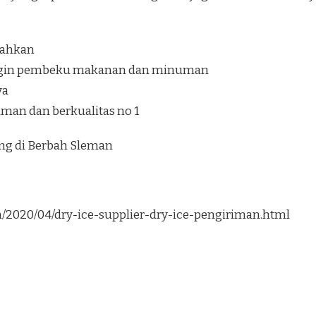
ilahkan
ngin pembeku makanan dan minuman
ya
aman dan berkualitas no 1
ung di Berbah Sleman
om/2020/04/dry-ice-supplier-dry-ice-pengiriman.html