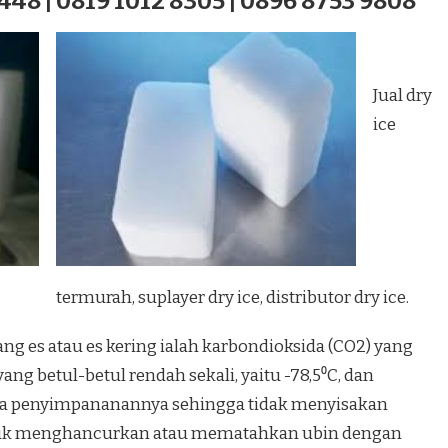
448 | 0819 1012 8305 | 0896 8753 9808
Jual dry
ice
termurah, suplayer dry ice, distributor dry ice.
ang es atau es kering ialah karbondioksida (CO2) yang
ng betul-betul rendah sekali, yaitu -78,5⁰C, dan
a penyimpananannya sehingga tidak menyisakan
ntuk menghancurkan atau mematahkan ubin dengan