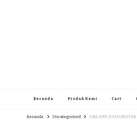
Dlingo Family
Pemasar Dan Produsen Produk Rakyat Dlingo Bantul Yog
Beranda
Produk Kami
Cart
Beranda
Uncategorized
JUAL DRY ICE|SUPLIYER