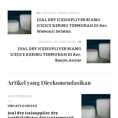
ARTIKEL SEBELUMNYA
JUAL DRY ICE|SUPLIYER BIANG
ICE|ICE KERING TERMURAH DI Kec.
Wawonii Selatan
ARTIKEL SELANJUTNYA
JUAL DRY ICE|SUPLIYER BIANG
ICE|ICE KERING TERMURAH DI Kec.
Banyu Anyar
Artikel yang Direkomendasikan
16 OKTOBER 2021
UNCATEGORIZED
Jual dry ice|supplier dry
ice|distributor dry ice termurah