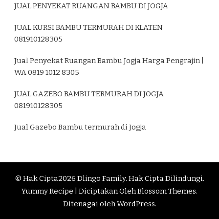
JUAL PENYEKAT RUANGAN BAMBU DI JOGJA
JUAL KURSI BAMBU TERMURAH DI KLATEN
081910128305
Jual Penyekat Ruangan Bambu Jogja Harga Pengrajin |
WA 0819 1012 8305
JUAL GAZEBO BAMBU TERMURAH DI JOGJA
081910128305
Jual Gazebo Bambu termurah di Jogja
© Hak Cipta2026
Dlingo Family
. Hak Cipta Dilindungi.
Yummy Recipe | Diciptakan Oleh
Blossom Themes
.
Ditenagai oleh
WordPress
.