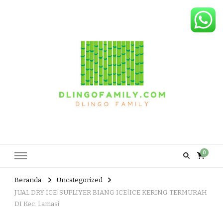
Dlingo Family
Pemasar Dan Produsen Produk Rakyat Dlingo Bantul Yogyakarta
0
Beranda
Uncategorized
JUAL DRY ICE|SUPLIYER BIANG ICE|ICE KERING TERMURAH
DI Kec. Lamasi