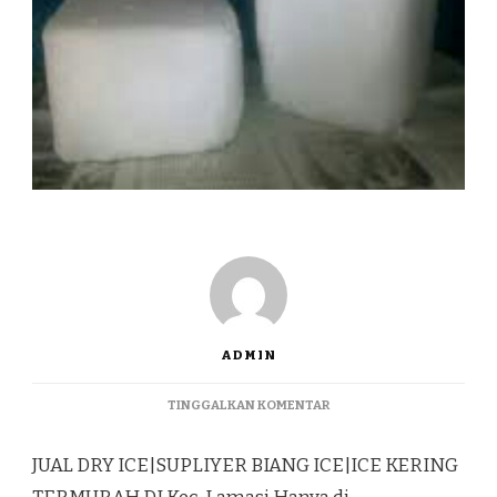
ADMIN
PADA
TINGGALKAN KOMENTAR
JUAL
DRY
JUAL DRY ICE|SUPLIYER BIANG ICE|ICE KERING
ICE|SUPLIYER
BIANG