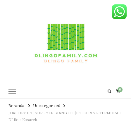
Dlingo Family
Pemasar Dan Produsen Produk Rakyat Dlingo Bantul Yogyakarta
0
Beranda
Uncategorized
JUAL DRY ICE|SUPLIYER BIANG ICE|ICE KERING TERMURAH
DI Kec. Kosarek