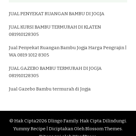
JUAL PENYEKAT RUANGAN BAMBU DI JOGJA
JUAL KURSI BAMBU TERMURAH DI KLATEN
081910128305
Jual Penyekat Ruangan Bambu Jogja Harga Pengrajin |
WA 0819 1012 8305
JUAL GAZEBO BAMBU TERMURAH DI JOGJA
081910128305
Jual Gazebo Bambu termurah di Jogja
© Hak Cipta2026
Dlingo Family
. Hak Cipta Dilindungi.
Yummy Recipe | Diciptakan Oleh
Blossom Themes
.