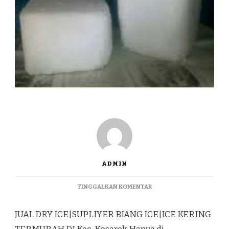
ADMIN
PADA
TINGGALKAN KOMENTAR
JUAL
DRY
JUAL DRY ICE|SUPLIYER BIANG ICE|ICE KERING
ICE|SUPLIYER
BIANG