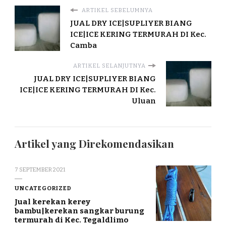
ARTIKEL SEBELUMNYA
JUAL DRY ICE|SUPLIYER BIANG
ICE|ICE KERING TERMURAH DI Kec.
Camba
ARTIKEL SELANJUTNYA
JUAL DRY ICE|SUPLIYER BIANG
ICE|ICE KERING TERMURAH DI Kec.
Uluan
Artikel yang Direkomendasikan
7 SEPTEMBER 2021
UNCATEGORIZED
Jual kerekan kerey
bambu|kerekan sangkar burung
termurah di Kec. Tegaldlimo