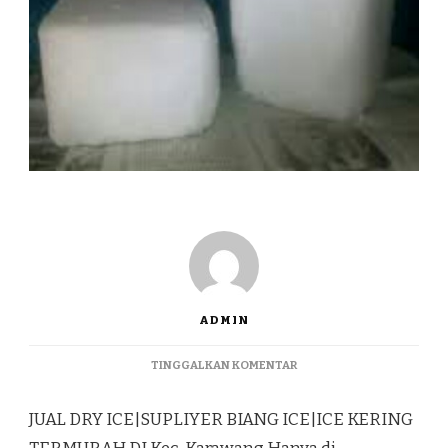
ADMIN
PADA
TINGGALKAN KOMENTAR
JUAL
DRY
JUAL DRY ICE|SUPLIYER BIANG ICE|ICE KERING
ICE|SUPLIYER
BIANG