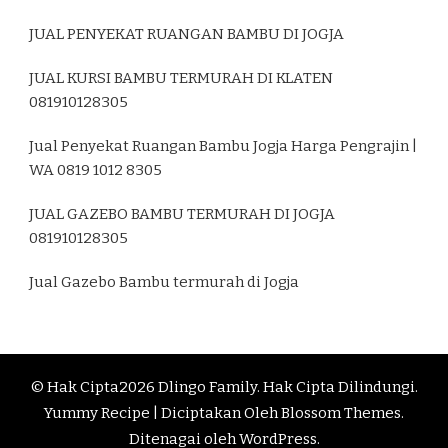
JUAL PENYEKAT RUANGAN BAMBU DI JOGJA
JUAL KURSI BAMBU TERMURAH DI KLATEN
081910128305
Jual Penyekat Ruangan Bambu Jogja Harga Pengrajin |
WA 0819 1012 8305
JUAL GAZEBO BAMBU TERMURAH DI JOGJA
081910128305
Jual Gazebo Bambu termurah di Jogja
© Hak Cipta2026
Dlingo Family
. Hak Cipta Dilindungi.
Yummy Recipe | Diciptakan Oleh
Blossom Themes
.
Ditenagai oleh
WordPress
.