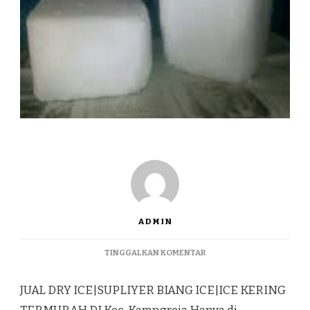
ADMIN
PADA
TINGGALKAN KOMENTAR
JUAL
DRY
JUAL DRY ICE|SUPLIYER BIANG ICE|ICE KERING
ICE|SUPLIYER
BIANG