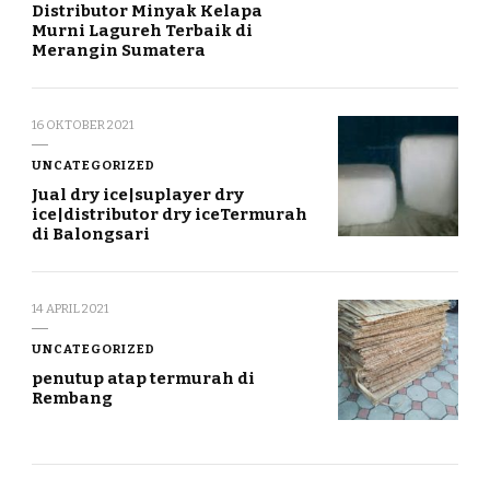
Distributor Minyak Kelapa
Murni Lagureh Terbaik di
Merangin Sumatera
16 OKTOBER 2021
UNCATEGORIZED
Jual dry ice|suplayer dry
ice|distributor dry iceTermurah
di Balongsari
14 APRIL 2021
UNCATEGORIZED
penutup atap termurah di
Rembang