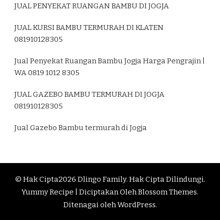
JUAL PENYEKAT RUANGAN BAMBU DI JOGJA
JUAL KURSI BAMBU TERMURAH DI KLATEN
081910128305
Jual Penyekat Ruangan Bambu Jogja Harga Pengrajin |
WA 0819 1012 8305
JUAL GAZEBO BAMBU TERMURAH DI JOGJA
081910128305
Jual Gazebo Bambu termurah di Jogja
© Hak Cipta2026
Dlingo Family
. Hak Cipta Dilindungi.
Yummy Recipe | Diciptakan Oleh
Blossom Themes
.
Ditenagai oleh
WordPress
.