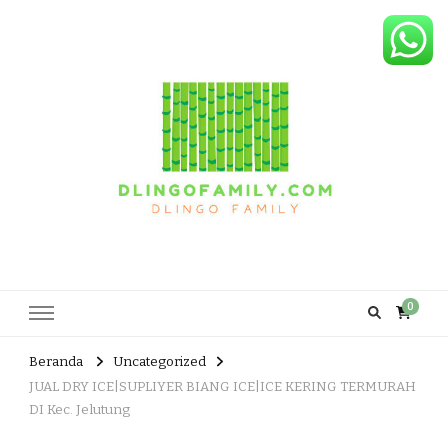
Dlingo Family
Pemasar Dan Produsen Produk Rakyat Dlingo Bantul Yogyakarta
0
Beranda
Uncategorized
JUAL DRY ICE|SUPLIYER BIANG ICE|ICE KERING TERMURAH
DI Kec. Jelutung