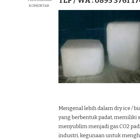
TLP / WA : 0895 3761 17
PADA
KOMENTAR
JUAL
DRY
ICE|SUPLIYER
BIANG
ICE|ICE
KERING
TERMURAH
DI
KEC.
JEBUS
Mengenal lebih dalam dry ice / b
yang berbentuk padat, memiliki s
menyublim menjadi gas CO2 pad
industri, kegunaan untuk meng