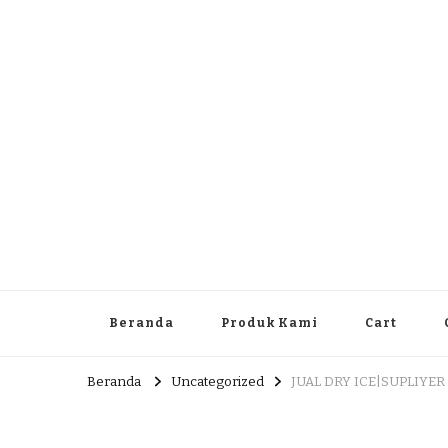
Dlingo Family
Pemasar Dan Produsen Produk Rakyat Dlingo Bantul Yog
Beranda
Produk Kami
Cart
Beranda
Uncategorized
JUAL DRY ICE|SUPLIYER