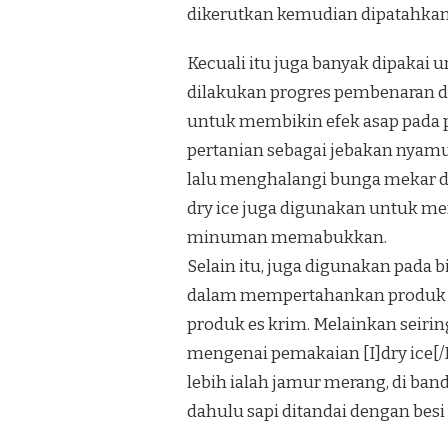
dikerutkan kemudian dipatahkan.Ju
Kecuali itu juga banyak dipakai
dilakukan progres pembenaran di
untuk membikin efek asap pada p
pertanian sebagai jebakan nyamu
lalu menghalangi bunga mekar d
dry ice juga digunakan untuk m
minuman memabukkan.
Selain itu, juga digunakan pada
dalam mempertahankan produk be
produk es krim. Melainkan seiri
mengenai pemakaian [I]dry ice[/
lebih ialah jamur merang, di ban
dahulu sapi ditandai dengan besi 