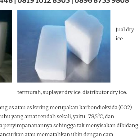
448 | 0819 1012 8305 | 0896 8753 9808
Jual dry
ice
termurah, suplayer dry ice, distributor dry ice.
iang es atau es kering merupakan karbondioksida (CO2)
uhu yang amat rendah sekali, yaitu -78,5⁰C, dan
a penyimpananannya sehingga tak menyisakan dibidang
hancurkan atau mematahkan ubin dengan cara