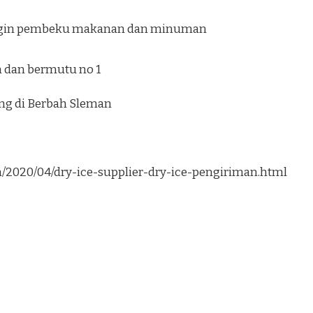
ngin pembeku makanan dan minuman
 dan bermutu no 1
ung di Berbah Sleman
om/2020/04/dry-ice-supplier-dry-ice-pengiriman.html