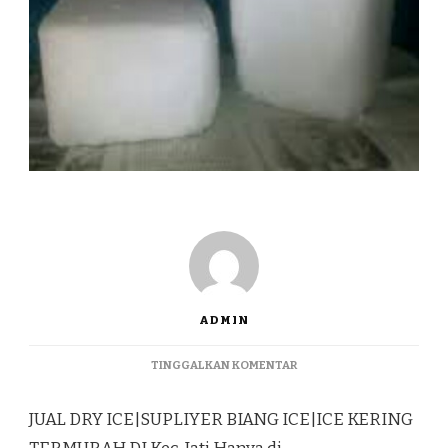
ADMIN
PADA
TINGGALKAN KOMENTAR
JUAL
DRY
JUAL DRY ICE|SUPLIYER BIANG ICE|ICE KERING
ICE|SUPLIYER
BIANG