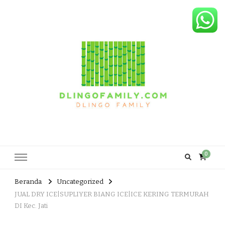
Dlingo Family
Pemasar Dan Produsen Produk Rakyat Dlingo Bantul Yogyakarta
0
Beranda
Uncategorized
JUAL DRY ICE|SUPLIYER BIANG ICE|ICE KERING TERMURAH
DI Kec. Jati