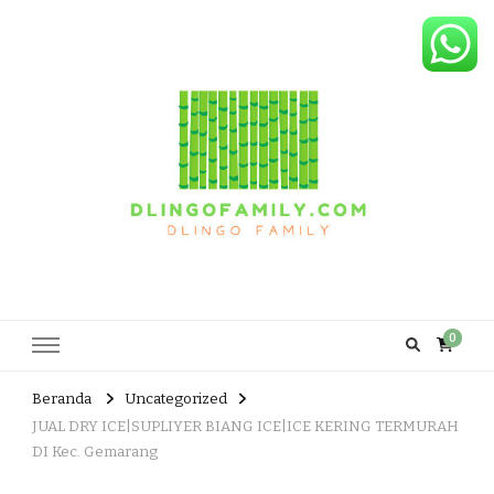
Dlingo Family
Pemasar Dan Produsen Produk Rakyat Dlingo Bantul Yogyakarta
0
Beranda
Uncategorized
JUAL DRY ICE|SUPLIYER BIANG ICE|ICE KERING TERMURAH
DI Kec. Gemarang