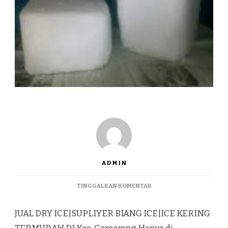
ADMIN
PADA
TINGGALKAN KOMENTAR
JUAL
DRY
JUAL DRY ICE|SUPLIYER BIANG ICE|ICE KERING
ICE|SUPLIYER
BIANG