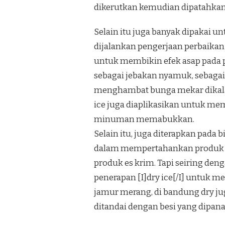
dikerutkan kemudian dipatahkan.Ju
Selain itu juga banyak dipakai 
dijalankan pengerjaan perbaikan d
untuk membikin efek asap pada pe
sebagai jebakan nyamuk, sebagai
menghambat bunga mekar dikala
ice juga diaplikasikan untuk me
minuman memabukkan.
Selain itu, juga diterapkan pad
dalam mempertahankan produk be
produk es krim. Tapi seiring de
penerapan [I]dry ice[/I] untuk 
jamur merang, di bandung dry jug
ditandai dengan besi yang dipanas