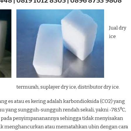
448 | 0819 1012 8305 | 0896 8753 9808
Jual dry
ice
termurah, suplayer dry ice, distributor dry ice.
ang es atau es kering adalah karbondioksida (CO2) yang
u yang sungguh-sungguh rendah sekali, yakni -78,5⁰C,
 pada penyimpananannya sehingga tidak menyisakan
ntuk menghancurkan atau mematahkan ubin dengan cara