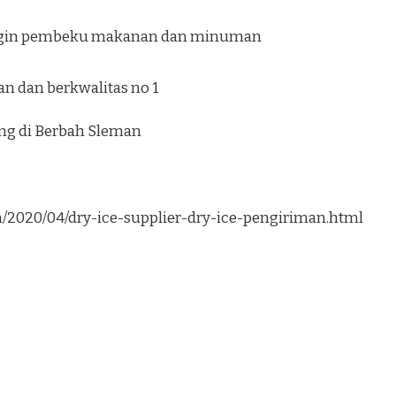
ngin pembeku makanan dan minuman
n dan berkwalitas no 1
ung di Berbah Sleman
om/2020/04/dry-ice-supplier-dry-ice-pengiriman.html