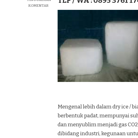
TLP / WA : 0895 3761 17
PADA
KOMENTAR
JUAL
DRY
ICE|SUPLIYER
BIANG
ICE|ICE
KERING
TERMURAH
DI
KEC.
GEDANGAN
Mengenal lebih dalam dry ice / bi
berbentuk padat, mempunyai suh
dan menyublim menjadi gas CO2
dibidang industri, kegunaan u