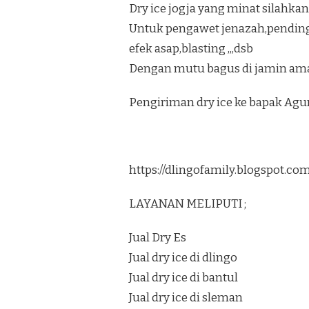
Dry ice jogja yang minat silahkan
Untuk pengawet jenazah,pendi
efek asap,blasting ,,,dsb
Dengan mutu bagus di jamin ama
Pengiriman dry ice ke bapak Ag
https://dlingofamily.blogspot.c
LAYANAN MELIPUTI ;
Jual Dry Es
Jual dry ice di dlingo
Jual dry ice di bantul
Jual dry ice di sleman