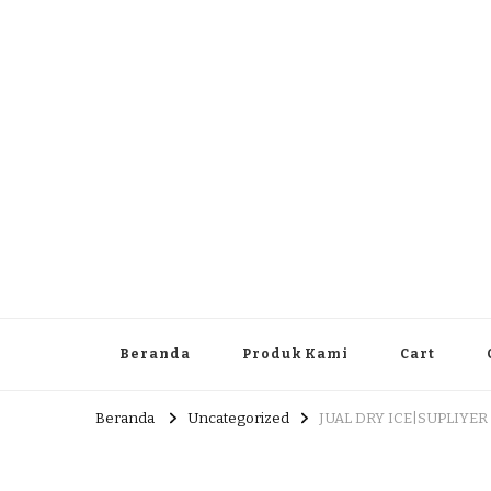
Dlingo Family
Pemasar Dan Produsen Produk Rakyat Dlingo Bantul Yog
Beranda
Produk Kami
Cart
Beranda
Uncategorized
JUAL DRY ICE|SUPLIYER