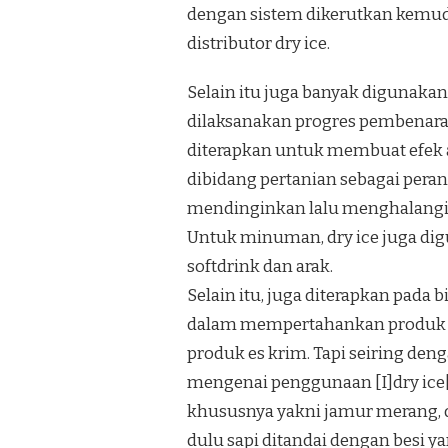
dengan sistem dikerutkan kemudia
distributor dry ice.
Selain itu juga banyak digunaka
dilaksanakan progres pembenaran
diterapkan untuk membuat efek a
dibidang pertanian sebagai pera
mendinginkan lalu menghalangi 
Untuk minuman, dry ice juga d
softdrink dan arak.
Selain itu, juga diterapkan pad
dalam mempertahankan produk be
produk es krim. Tapi seiring den
mengenai penggunaan [I]dry ice
khususnya yakni jamur merang, d
dulu sapi ditandai dengan besi ya