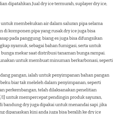
n dipatahkan.Jual dry ice termurah, suplayer dry ice,
n untuk membekukan air dalam saluran pipa selama
 di komponen pipa yang rusak.dry ice juga bisa
sap pada panggung. biang es juga bisa difungsikan
ngkap nyamuk, sebagai bahan fumigasi, serta untuk
bunga mekar saat distribusi tanaman bunga rampai.
igunakan untuk membuat minuman berkarbonasi, seperti
a bidang pangan, ialah untuk penyimpanan bahan pangan
ku biar tak meleleh dalam penyimpanan, seperti
gan perkembangan, telah dilaksanakan penelitian
[/I] untuk mempercepat pendingin produk sayuran,
i bandung dry juga dipakai untuk menandai sapi ,jika
ng dipanaskan kini anda juga bisa beralih ke dry ice