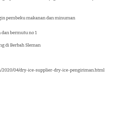
ngin pembeku makanan dan minuman
 dan bermutu no 1
ung di Berbah Sleman
om/2020/04/dry-ice-supplier-dry-ice-pengiriman.html