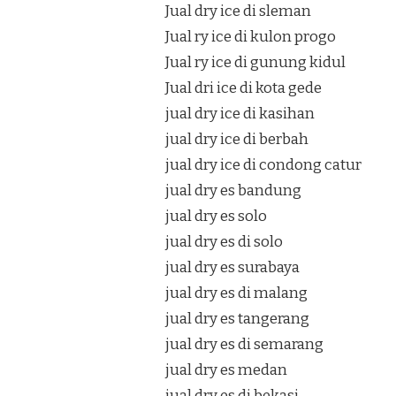
Jual dry ice di sleman
Jual ry ice di kulon progo
Jual ry ice di gunung kidul
Jual dri ice di kota gede
jual dry ice di kasihan
jual dry ice di berbah
jual dry ice di condong catur
jual dry es bandung
jual dry es solo
jual dry es di solo
jual dry es surabaya
jual dry es di malang
jual dry es tangerang
jual dry es di semarang
jual dry es medan
jual dry es di bekasi