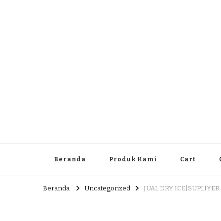
Dlingo Family
Pemasar Dan Produsen Produk Rakyat Dlingo Bantul Yog
Beranda
Produk Kami
Cart
Beranda
Uncategorized
JUAL DRY ICE|SUPLIYER