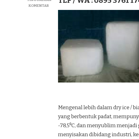
TLP / WA : 0895 3761 17
PADA
KOMENTAR
JUAL
DRY
ICE|SUPLIYER
BIANG
ICE|ICE
KERING
TERMURAH
DI
KEC.
GANDUSARI
Mengenal lebih dalam dry ice / b
yang berbentuk padat, mempunyai
-78,5⁰C, dan menyublim menjadi
menyisakan dibidang industri,