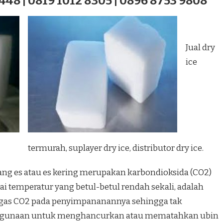
448 | 0819 1012 8305 | 0896 8753 9808
Jual dry
ice
termurah, suplayer dry ice, distributor dry ice.
iang es atau es kering merupakan karbondioksida (CO2)
 temperatur yang betul-betul rendah sekali, adalah
 gas CO2 pada penyimpananannya sehingga tak
 kegunaan untuk menghancurkan atau mematahkan ubin