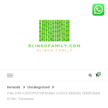
Dlingo Family
Pemasar Dan Produsen Produk Rakyat Dlingo Bantul Yogyakarta
0
Beranda
Uncategorized
JUAL DRY ICE|SUPLIYER BIANG ICE|ICE KERING TERMURAH
DI Kec. Fanayama