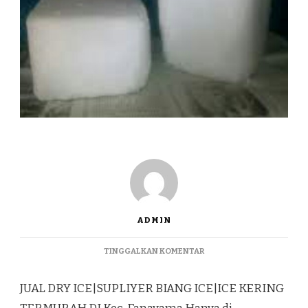
ADMIN
PADA
TINGGALKAN KOMENTAR
JUAL
DRY
JUAL DRY ICE|SUPLIYER BIANG ICE|ICE KERING
ICE|SUPLIYER
BIANG