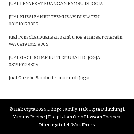
JUAL PENYEKAT RUANGAN BAMBU DI JOGJA
JUAL KURSI BAMBU TERMURAH DI KLATEN
081910128305
Jual Penyekat Ruangan Bambu Jogja Harga Pengrajin |
WA 0819 1012 8305
JUAL GAZEBO BAMBU TERMURAH DI JOGJA
081910128305
Jual Gazebo Bambu termurah di Jogja
© Hak Cipta2026
Dlingo Family
. Hak Cipta Dilindungi.
Yummy Recipe | Diciptakan Oleh
Blossom Themes
.
Ditenagai oleh
WordPress
.