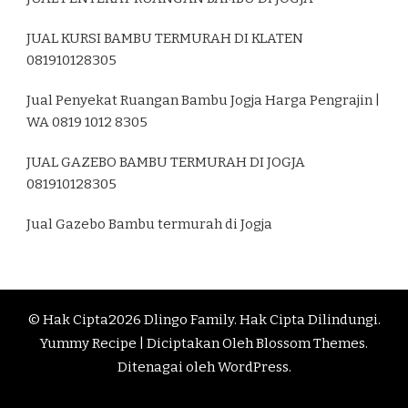
JUAL KURSI BAMBU TERMURAH DI KLATEN
081910128305
Jual Penyekat Ruangan Bambu Jogja Harga Pengrajin |
WA 0819 1012 8305
JUAL GAZEBO BAMBU TERMURAH DI JOGJA
081910128305
Jual Gazebo Bambu termurah di Jogja
© Hak Cipta2026
Dlingo Family
. Hak Cipta Dilindungi.
Yummy Recipe | Diciptakan Oleh
Blossom Themes
.
Ditenagai oleh
WordPress
.