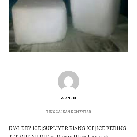
ADMIN
PADA
TINGGALKAN KOMENTAR
JUAL
DRY
JUAL DRY ICE|SUPLIYER BIANG ICE|ICE KERING
ICE|SUPLIYER
BIANG