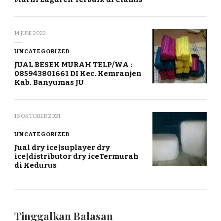
14 JUNI 2022
UNCATEGORIZED
JUAL BESEK MURAH TELP/WA :
085943801661 DI Kec. Kemranjen
Kab. Banyumas JU
16 OKTOBER 2021
UNCATEGORIZED
Jual dry ice|suplayer dry
ice|distributor dry iceTermurah
di Kedurus
Tinggalkan Balasan