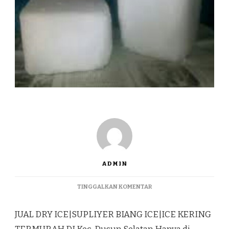
ADMIN
PADA
TINGGALKAN KOMENTAR
JUAL
DRY
JUAL DRY ICE|SUPLIYER BIANG ICE|ICE KERING
ICE|SUPLIYER
BIANG