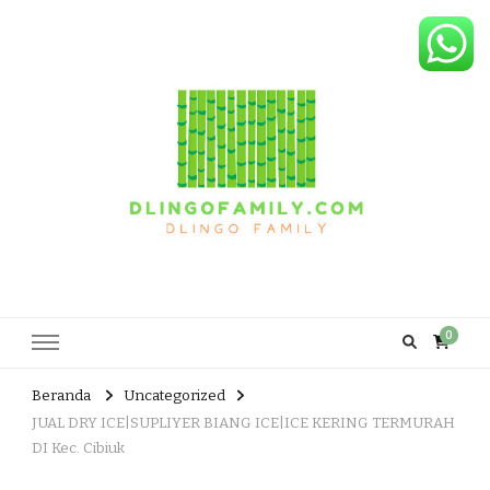
Dlingo Family
Pemasar Dan Produsen Produk Rakyat Dlingo Bantul Yogyakarta
0
Beranda
Uncategorized
JUAL DRY ICE|SUPLIYER BIANG ICE|ICE KERING TERMURAH
DI Kec. Cibiuk