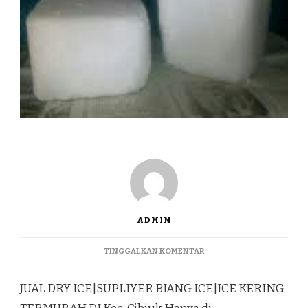
ADMIN
PADA
TINGGALKAN KOMENTAR
JUAL
DRY
JUAL DRY ICE|SUPLIYER BIANG ICE|ICE KERING
ICE|SUPLIYER
BIANG