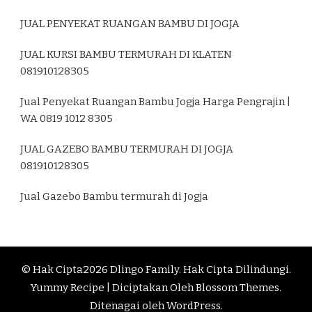
JUAL PENYEKAT RUANGAN BAMBU DI JOGJA
JUAL KURSI BAMBU TERMURAH DI KLATEN
081910128305
Jual Penyekat Ruangan Bambu Jogja Harga Pengrajin |
WA 0819 1012 8305
JUAL GAZEBO BAMBU TERMURAH DI JOGJA
081910128305
Jual Gazebo Bambu termurah di Jogja
© Hak Cipta2026
Dlingo Family
. Hak Cipta Dilindungi.
Yummy Recipe | Diciptakan Oleh
Blossom Themes
.
Ditenagai oleh
WordPress
.