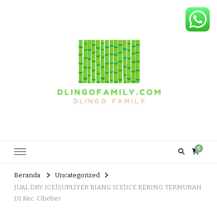
Dlingo Family
Pemasar Dan Produsen Produk Rakyat Dlingo Bantul Yogyakarta
0
Beranda
Uncategorized
JUAL DRY ICE|SUPLIYER BIANG ICE|ICE KERING TERMURAH
DI Kec. Cibeber