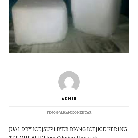
ADMIN
PADA
TINGGALKAN KOMENTAR
JUAL
DRY
JUAL DRY ICE|SUPLIYER BIANG ICE|ICE KERING
ICE|SUPLIYER
BIANG