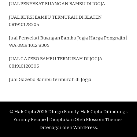
JUAL PENYEKAT RUANGAN BAMBU DI JOGJA
JUAL KURSI BAMBU TERMURAH DI KLATEN
081910128305
Jual Penyekat Ruangan Bambu Jogja Harga Pengrajin |
WA 0819 1012 8305
JUAL GAZEBO BAMBU TERMURAH DI JOGJA
081910128305
Jual Gazebo Bambu termurah di Jogja
© Hak Cipta2026
Dlingo Family
. Hak Cipta Dilindungi.
Yummy Recipe | Diciptakan Oleh
Blossom Themes
.
Ditenagai oleh
WordPress
.