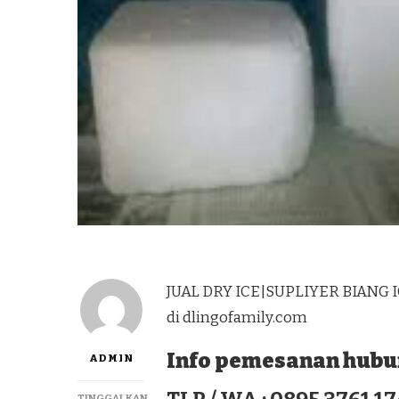
JUAL DRY ICE|SUPLIYER BIANG 
di dlingofamily.com
Info pemesanan hubun
ADMIN
TINGGALKAN