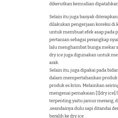
dikerutkan kemudian dipatahkan.Ju
Selain itu juga banyak diterapk
dilakukan pengerjaan koreksi di 
untuk membuat efek asap pada pe
pertanian sebagai perangkap ny
lalu menghambat bunga mekar sa
dry ice juga digunakan untuk m
arak.
Selain itu, juga dipakai pada b
dalam mempertahankan produk be
produk es krim. Melainkan seiri
mengenai pemakaian [I]dry ice[
terpenting yaitu jamur merang, 
,seandainya dulu sapi ditandai d
beralih ke dry ice