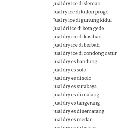
Jual dry ice di sleman
Jual ry ice di kulon progo
Jual ry ice di gunung kidul
Jual dri ice di kota gede
jual dry ice di kasihan
jual dry ice di berbah
jual dry ice di condong catur
jual dry es bandung
jual dry es solo
jual dry es di solo
jual dry es surabaya
jual dry es di malang
jual dry es tangerang
jual dry es di semarang
jual dry es medan
jual dry es di bekasi