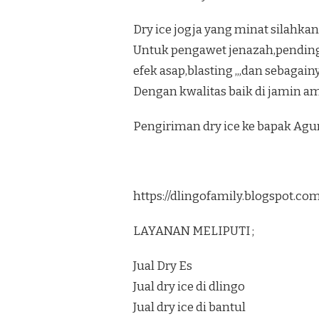
Dry ice jogja yang minat silahkan
Untuk pengawet jenazah,pendi
efek asap,blasting ,,,dan sebagain
Dengan kwalitas baik di jamin am
Pengiriman dry ice ke bapak Ag
https://dlingofamily.blogspot.c
LAYANAN MELIPUTI ;
Jual Dry Es
Jual dry ice di dlingo
Jual dry ice di bantul