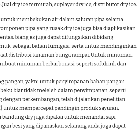
al dry ice termurah, suplayer dry ice, distributor dry ice.
an untuk membekukan air dalam saluran pipa selama
komponen pipa yang rusak.dry ice juga bisa diaplikasikan
ntas. biang es juga dapat difungsikan dibidang
amuk, sebagai bahan fumigasi, serta untuk mendinginkan
at distribusi tanaman bunga rampai. Untuk minuman,
embuat minuman berkarbonasi, seperti softdrink dan
idang pangan, yakni untuk penyimpanan bahan pangan
ku biar tidak meleleh dalam penyimpanan, seperti
ng dengan perkembangan, telah dijalankan penelitian
/I] untuk mempercepat pendingin produk sayuran,
di bandung dry juga dipakai untuk menandai sapi
engan besi yang dipanaskan sekarang anda juga dapat