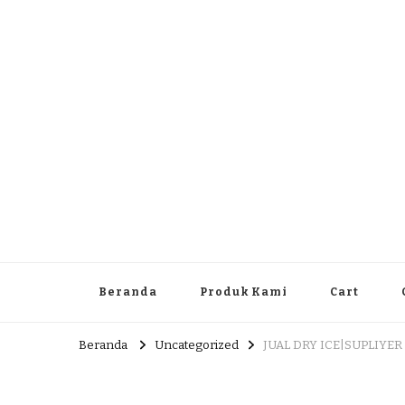
Dlingo Family
Pemasar Dan Produsen Produk Rakyat Dlingo Bantul Yog
Beranda
Produk Kami
Cart
Beranda
Uncategorized
JUAL DRY ICE|SUPLIYER