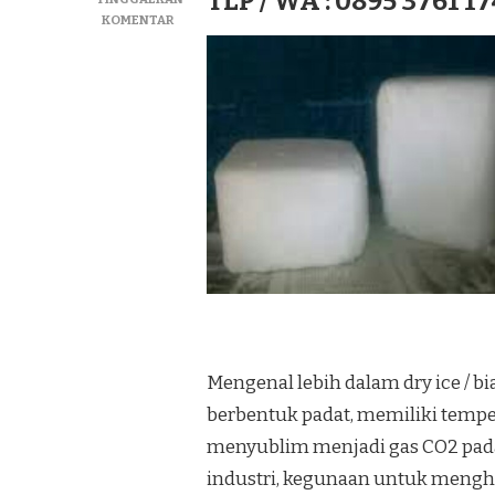
TLP / WA : 0895 3761 17
PADA
KOMENTAR
JUAL
DRY
ICE|SUPLIYER
BIANG
ICE|ICE
KERING
TERMURAH
DI
KEC.
CANGKRINGAN
Mengenal lebih dalam dry ice / bi
berbentuk padat, memiliki temper
menyublim menjadi gas CO2 pad
industri, kegunaan untuk meng