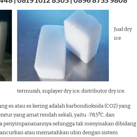
448 | 0819 1012 8305 | 0896 8753 9808
Jual dry
ice
termurah, suplayer dry ice, distributor dry ice.
ang es atau es kering adalah karbondioksida (CO2) yang
atur yang amat rendah sekali, yaitu -78,5⁰C, dan
a penyimpananannya sehingga tak menyisakan dibidang
hancurkan atau mematahkan ubin dengan sistem