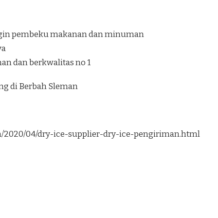
ngin pembeku makanan dan minuman
ya
an dan berkwalitas no 1
ung di Berbah Sleman
om/2020/04/dry-ice-supplier-dry-ice-pengiriman.html