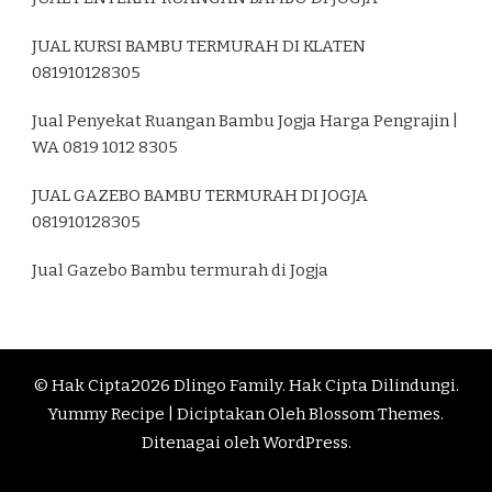
JUAL KURSI BAMBU TERMURAH DI KLATEN
081910128305
Jual Penyekat Ruangan Bambu Jogja Harga Pengrajin |
WA 0819 1012 8305
JUAL GAZEBO BAMBU TERMURAH DI JOGJA
081910128305
Jual Gazebo Bambu termurah di Jogja
© Hak Cipta2026
Dlingo Family
. Hak Cipta Dilindungi.
Yummy Recipe | Diciptakan Oleh
Blossom Themes
.
Ditenagai oleh
WordPress
.