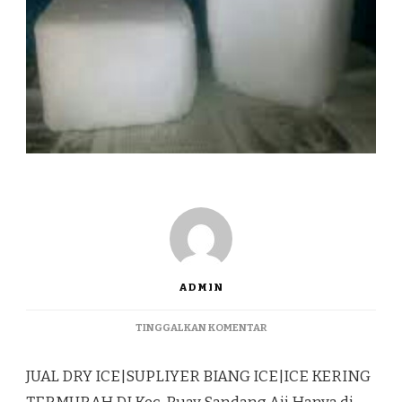
ADMIN
PADA
TINGGALKAN KOMENTAR
JUAL
DRY
JUAL DRY ICE|SUPLIYER BIANG ICE|ICE KERING
ICE|SUPLIYER
BIANG