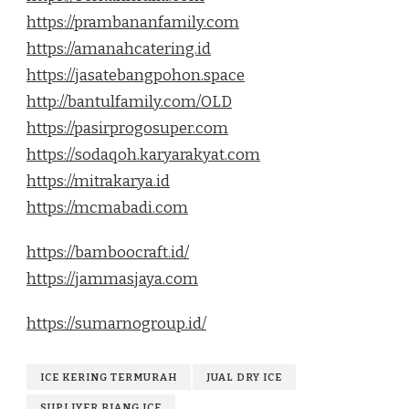
https://prambananfamily.com
https://amanahcatering.id
https://jasatebangpohon.space
http://bantulfamily.com/OLD
https://pasirprogosuper.com
https://sodaqoh.karyarakyat.com
https://mitrakarya.id
https://mcmabadi.com
https://bamboocraft.id/
https://jammasjaya.com
https://sumarnogroup.id/
ICE KERING TERMURAH
JUAL DRY ICE
SUPLIYER BIANG ICE