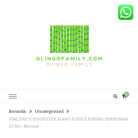
Dlingo Family
Pemasar Dan Produsen Produk Rakyat Dlingo Bantul Yogyakarta
0
Beranda
Uncategorized
JUAL DRY ICE|SUPLIYER BIANG ICE|ICE KERING TERMURAH
DI Kec. Biscoop