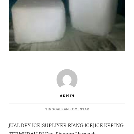
ADMIN
PADA
TINGGALKAN KOMENTAR
JUAL
DRY
JUAL DRY ICE|SUPLIYER BIANG ICE|ICE KERING
ICE|SUPLIYER
BIANG