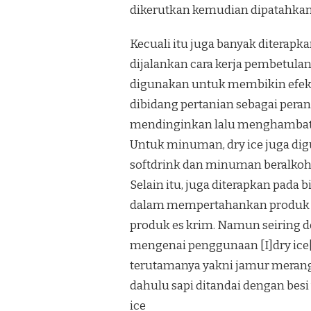
dikerutkan kemudian dipatahkan.Ju
Kecuali itu juga banyak diterap
dijalankan cara kerja pembetulan
digunakan untuk membikin efek a
dibidang pertanian sebagai pera
mendinginkan lalu menghambat b
Untuk minuman, dry ice juga d
softdrink dan minuman beralkoh
Selain itu, juga diterapkan pad
dalam mempertahankan produk be
produk es krim. Namun seiring 
mengenai penggunaan [I]dry ice
terutamanya yakni jamur merang,
dahulu sapi ditandai dengan besi
ice