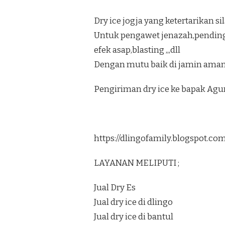
Dry ice jogja yang ketertarikan s
Untuk pengawet jenazah,pendi
efek asap,blasting ,,,dll
Dengan mutu baik di jamin aman 
Pengiriman dry ice ke bapak Ag
https://dlingofamily.blogspot.c
LAYANAN MELIPUTI ;
Jual Dry Es
Jual dry ice di dlingo
Jual dry ice di bantul