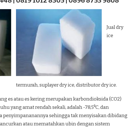
448 | 0819 1012 8305 | 0896 8753 9808
Jual dry
ice
termurah, suplayer dry ice, distributor dry ice.
iang es atau es kering merupakan karbondioksida (CO2)
uhu yang amat rendah sekali, adalah -78,5⁰C, dan
a penyimpananannya sehingga tak menyisakan dibidang
hancurkan atau mematahkan ubin dengan sistem