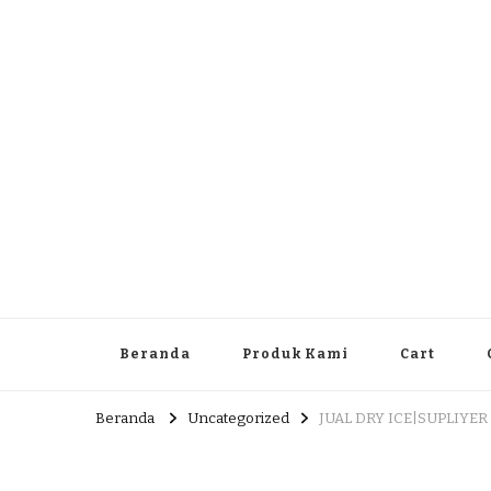
Dlingo Family
Pemasar Dan Produsen Produk Rakyat Dlingo Bantul Yog
Beranda
Produk Kami
Cart
Beranda
Uncategorized
JUAL DRY ICE|SUPLIYER