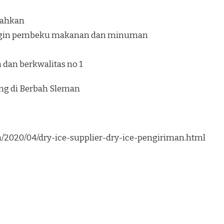
ilahkan
ngin pembeku makanan dan minuman
dan berkwalitas no 1
ung di Berbah Sleman
om/2020/04/dry-ice-supplier-dry-ice-pengiriman.html