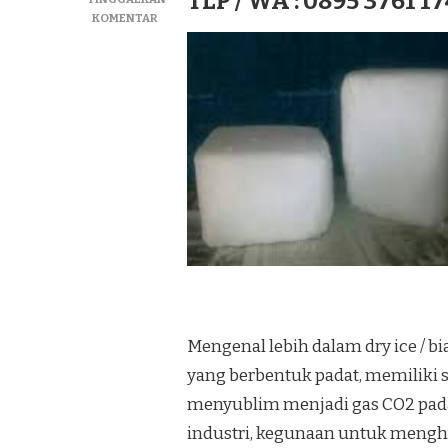
TLP / WA : 0895 3761 17
PADA
KOMENTAR
JUAL
DRY
ICE|SUPLIYER
BIANG
ICE|ICE
KERING
TERMURAH
DI
KEC.
BIBOKI
TANPAH
Mengenal lebih dalam dry ice / b
yang berbentuk padat, memiliki s
menyublim menjadi gas CO2 pad
industri, kegunaan untuk meng