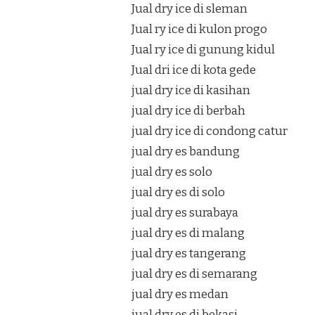
Jual dry ice di sleman
Jual ry ice di kulon progo
Jual ry ice di gunung kidul
Jual dri ice di kota gede
jual dry ice di kasihan
jual dry ice di berbah
jual dry ice di condong catur
jual dry es bandung
jual dry es solo
jual dry es di solo
jual dry es surabaya
jual dry es di malang
jual dry es tangerang
jual dry es di semarang
jual dry es medan
jual dry es di bekasi