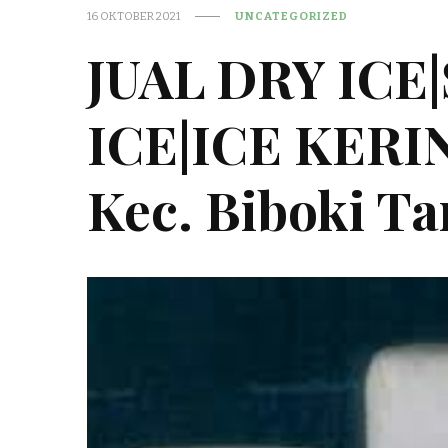
16 OKTOBER 2021
UNCATEGORIZED
JUAL DRY ICE
ICE|ICE KER
Kec. Biboki T