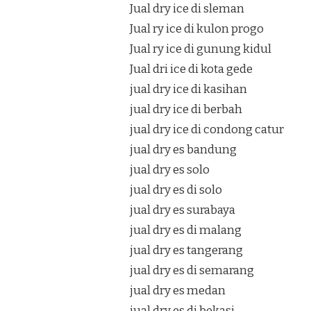
Jual dry ice di sleman
Jual ry ice di kulon progo
Jual ry ice di gunung kidul
Jual dri ice di kota gede
jual dry ice di kasihan
jual dry ice di berbah
jual dry ice di condong catur
jual dry es bandung
jual dry es solo
jual dry es di solo
jual dry es surabaya
jual dry es di malang
jual dry es tangerang
jual dry es di semarang
jual dry es medan
jual dry es di bekasi