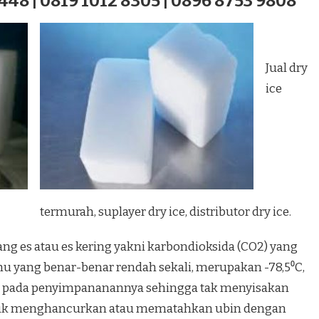
448 | 0819 1012 8305 | 0896 8753 9808
Jual dry
ice
termurah, suplayer dry ice, distributor dry ice.
ang es atau es kering yakni karbondioksida (CO2) yang
 yang benar-benar rendah sekali, merupakan -78,5⁰C,
 pada penyimpananannya sehingga tak menyisakan
ntuk menghancurkan atau mematahkan ubin dengan