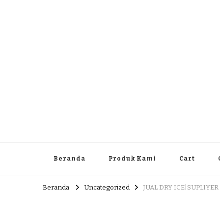
Dlingo Family
Pemasar Dan Produsen Produk Rakyat Dlingo Bantul Yog
Beranda
Produk Kami
Cart
Beranda
Uncategorized
JUAL DRY ICE|SUPLIYER