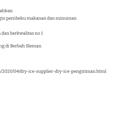
ilahkan
ngin pembeku makanan dan minuman
dan berkwalitas no 1
ung di Berbah Sleman
om/2020/04/dry-ice-supplier-dry-ice-pengiriman.html