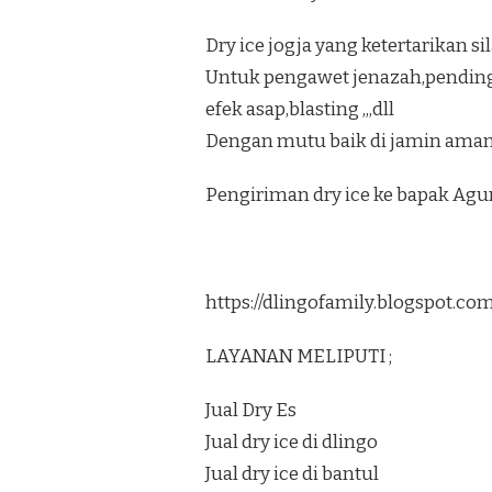
Dry ice jogja yang ketertarikan s
Untuk pengawet jenazah,pendi
efek asap,blasting ,,,dll
Dengan mutu baik di jamin aman 
Pengiriman dry ice ke bapak Ag
https://dlingofamily.blogspot.c
LAYANAN MELIPUTI ;
Jual Dry Es
Jual dry ice di dlingo
Jual dry ice di bantul