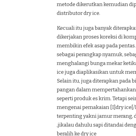
metode dikerutkan kemudian dipat
distributor dry ice.
Kecuali itu juga banyak diterap
dikerjakan proses koreksi di kom
membikin efek asap pada pentas. 
sebagai perangkap nyamuk, sebag
menghalangi bunga mekar ketika
ice juga diaplikasikan untuk me
Selain itu, juga diterapkan pa
pangan dalam mempertahankan p
seperti produk es krim. Tetapi s
mengenai pemakaian [I]dry ice[
terpenting yakni jamur merang, 
,jikalau dahulu sapi ditandai de
beralih ke dry ice