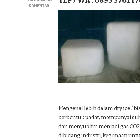
TLP / WA : 0895 3761 17
PADA
KOMENTAR
JUAL
DRY
ICE|SUPLIYER
BIANG
ICE|ICE
KERING
TERMURAH
DI
KEC.
BATUWARNO
Mengenal lebih dalam dry ice / bi
berbentuk padat, mempunyai suhu
dan menyublim menjadi gas CO2
dibidang industri, kegunaan u